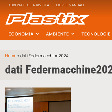
ABBONATI ALLA RIVISTA
LIBRI E MANUALI
ECONOMIA
AMBIENTE
TECNOLOGIE
Home
»
dati Federmacchine2024
dati Federmacchine20