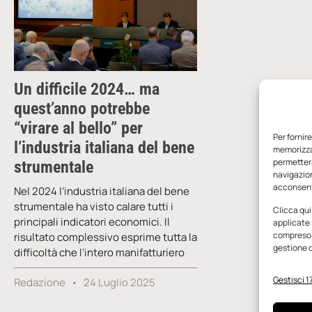
Un difficile 2024… ma
quest’anno potrebbe
“virare al bello” per
Per fornir
l’industria italiana del bene
memorizzar
permetterà
strumentale
navigazion
acconsenti
Nel 2024 l’industria italiana del bene
strumentale ha visto calare tutti i
Clicca qui
principali indicatori economici. Il
applicate 
compreso i
risultato complessivo esprime tutta la
gestione d
difficoltà che l’intero manifatturiero
Gestisci 17
Redazione
24 Luglio 2025