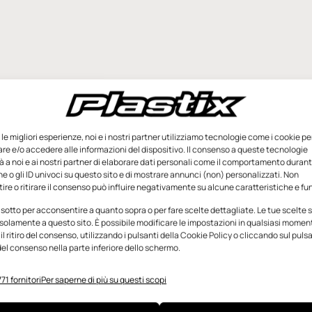
e le migliori esperienze, noi e i nostri partner utilizziamo tecnologie come i cookie pe
e e/o accedere alle informazioni del dispositivo. Il consenso a queste tecnologie
 a noi e ai nostri partner di elaborare dati personali come il comportamento durant
e o gli ID univoci su questo sito e di mostrare annunci (non) personalizzati. Non
re o ritirare il consenso può influire negativamente su alcune caratteristiche e fun
 sotto per acconsentire a quanto sopra o per fare scelte dettagliate. Le tue scelte
solamente a questo sito. È possibile modificare le impostazioni in qualsiasi momen
l ritiro del consenso, utilizzando i pulsanti della Cookie Policy o cliccando sul puls
el consenso nella parte inferiore dello schermo.
71 fornitori
Per saperne di più su questi scopi