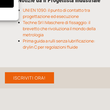
Notizie da Il Progettista Industriale
UNI EN 1090: il punto di contatto tra
progettazione ed esecuzione
Techne Srl | Maschere di fissaggio: il
brevetto che rivoluziona il mondo della
metrologia
Prima guida a rulli senza lubrificazione:
drylin C per regolazioni fluide
ISCRIVITI ORA!