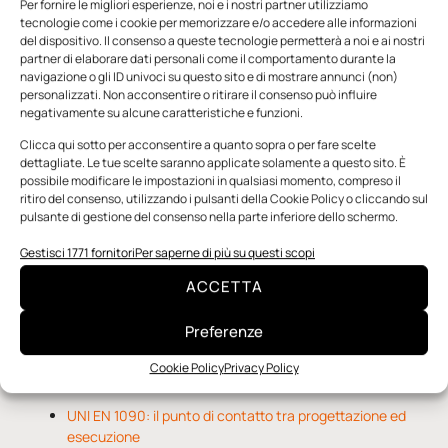
Per fornire le migliori esperienze, noi e i nostri partner utilizziamo
tecnologie come i cookie per memorizzare e/o accedere alle informazioni
del dispositivo. Il consenso a queste tecnologie permetterà a noi e ai nostri
partner di elaborare dati personali come il comportamento durante la
navigazione o gli ID univoci su questo sito e di mostrare annunci (non)
personalizzati. Non acconsentire o ritirare il consenso può influire
negativamente su alcune caratteristiche e funzioni.
n.5 - Giugno 2026
n.4 - Maggio 2026
n.3 - Aprile 2026
Clicca qui sotto per acconsentire a quanto sopra o per fare scelte
Edicola Web
dettagliate. Le tue scelte saranno applicate solamente a questo sito. È
possibile modificare le impostazioni in qualsiasi momento, compreso il
ritiro del consenso, utilizzando i pulsanti della Cookie Policy o cliccando sul
pulsante di gestione del consenso nella parte inferiore dello schermo.
Notizie da Meccanicanews
Gestisci 1771 fornitori
Per saperne di più su questi scopi
O-Ring, tecnica e applicazioni
ACCETTA
Applicazioni della fluidodinamica computazionale (CFD)
Rivestimenti nanocompositi per ingranaggi
Preferenze
Cookie Policy
Privacy Policy
Notizie da Il Progettista Industriale
UNI EN 1090: il punto di contatto tra progettazione ed
esecuzione