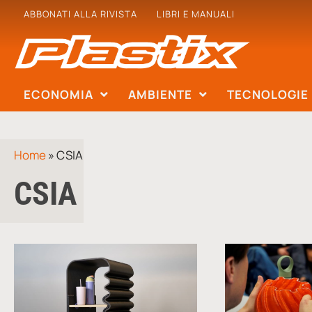
ABBONATI ALLA RIVISTA
LIBRI E MANUALI
ECONOMIA
AMBIENTE
TECNOLOGIE
Home
»
CSIA
CSIA