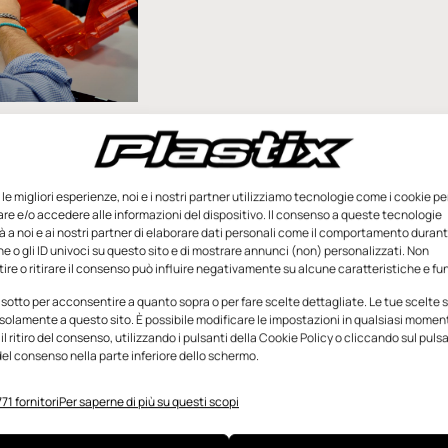
nibile e
ativo nel campo
e le migliori esperienze, noi e i nostri partner utilizziamo tecnologie come i cookie pe
 del design di
e e/o accedere alle informazioni del dispositivo. Il consenso a queste tecnologie
ni, che si concentra
 a noi e ai nostri partner di elaborare dati personali come il comportamento durant
e o gli ID univoci su questo sito e di mostrare annunci (non) personalizzati. Non
 delle nuove
re o ritirare il consenso può influire negativamente su alcune caratteristiche e fun
ostenibilità e sul
 sotto per acconsentire a quanto sopra o per fare scelte dettagliate. Le tue scelte
solamente a questo sito. È possibile modificare le impostazioni in qualsiasi momen
l ritiro del consenso, utilizzando i pulsanti della Cookie Policy o cliccando sul puls
Settembre 2024
el consenso nella parte inferiore dello schermo.
71 fornitori
Per saperne di più su questi scopi