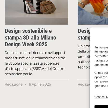
Design sostenibile e
Design soste
stampa 3D alla Milano
stampa 3D
Design Week 2025
Un progetto form
Per fornir
della produzione e
memorizzar
Dopo sei mesi di ricerca e sviluppo, i
prodotto e d’inter
permetterà
progetti nati dalla collaborazione tra
navigazion
sull’applicazione
la Scuola specializzata superiore
acconsenti
tecnologie, sulla s
d’arte applicata (SSS’AA) del Centro
Clicca qui
scolastico per le
applicate 
compreso i
Redazione
9 Aprile 2025
Redazione
18 
gestione d
Gestisci 17