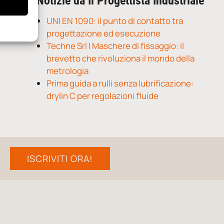
Notizie da Il Progettista Industriale
UNI EN 1090: il punto di contatto tra
progettazione ed esecuzione
Techne Srl | Maschere di fissaggio: il
brevetto che rivoluziona il mondo della
metrologia
Prima guida a rulli senza lubrificazione:
drylin C per regolazioni fluide
ISCRIVITI ORA!