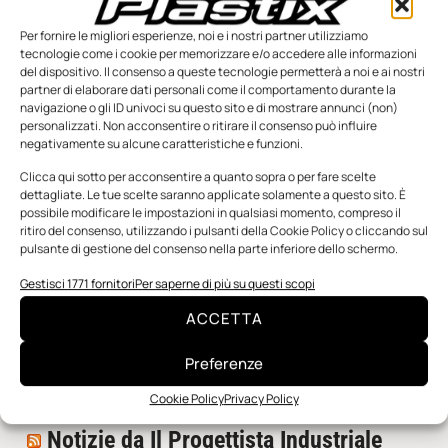
Per fornire le migliori esperienze, noi e i nostri partner utilizziamo
tecnologie come i cookie per memorizzare e/o accedere alle informazioni
del dispositivo. Il consenso a queste tecnologie permetterà a noi e ai nostri
partner di elaborare dati personali come il comportamento durante la
navigazione o gli ID univoci su questo sito e di mostrare annunci (non)
personalizzati. Non acconsentire o ritirare il consenso può influire
negativamente su alcune caratteristiche e funzioni.
n.5 - Giugno 2026
n.4 - Maggio 2026
n.3 - Aprile 2026
Clicca qui sotto per acconsentire a quanto sopra o per fare scelte
Edicola Web
dettagliate. Le tue scelte saranno applicate solamente a questo sito. È
possibile modificare le impostazioni in qualsiasi momento, compreso il
ritiro del consenso, utilizzando i pulsanti della Cookie Policy o cliccando sul
pulsante di gestione del consenso nella parte inferiore dello schermo.
Notizie da Meccanicanews
Gestisci 1771 fornitori
Per saperne di più su questi scopi
I nanonastri di grafene come potenziali sensori per i
reattori a fusione
ACCETTA
Una nuova mano robotica passa da una pinza all’altra
con un singolo motore
Preferenze
O-Ring, tecnica e applicazioni
Cookie Policy
Privacy Policy
Notizie da Il Progettista Industriale