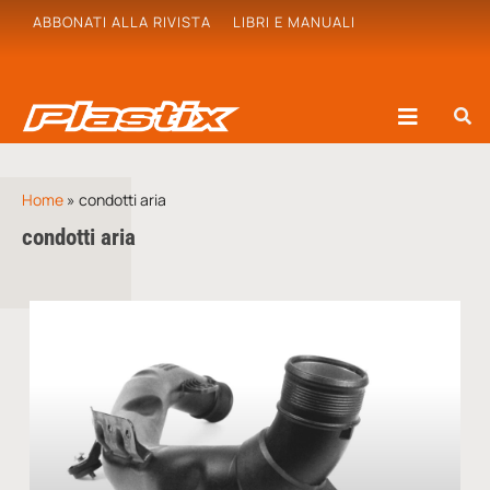
ABBONATI ALLA RIVISTA
LIBRI E MANUALI
Home
»
condotti aria
condotti aria