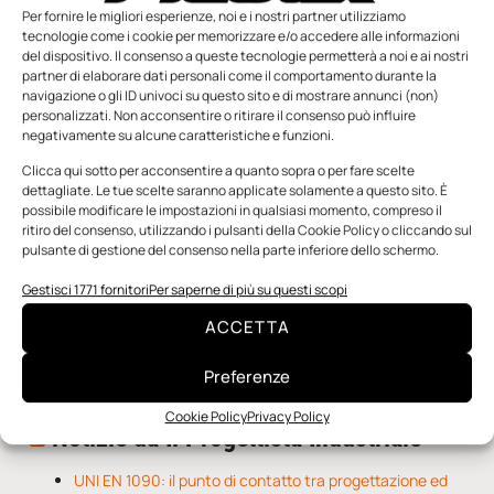
Per fornire le migliori esperienze, noi e i nostri partner utilizziamo
tecnologie come i cookie per memorizzare e/o accedere alle informazioni
del dispositivo. Il consenso a queste tecnologie permetterà a noi e ai nostri
partner di elaborare dati personali come il comportamento durante la
navigazione o gli ID univoci su questo sito e di mostrare annunci (non)
personalizzati. Non acconsentire o ritirare il consenso può influire
negativamente su alcune caratteristiche e funzioni.
n.5 - Giugno 2026
n.4 - Maggio 2026
n.3 - Aprile 2026
Clicca qui sotto per acconsentire a quanto sopra o per fare scelte
Edicola Web
dettagliate. Le tue scelte saranno applicate solamente a questo sito. È
possibile modificare le impostazioni in qualsiasi momento, compreso il
ritiro del consenso, utilizzando i pulsanti della Cookie Policy o cliccando sul
pulsante di gestione del consenso nella parte inferiore dello schermo.
Notizie da Meccanicanews
Gestisci 1771 fornitori
Per saperne di più su questi scopi
Una nuova mano robotica passa da una pinza all’altra
con un singolo motore
ACCETTA
O-Ring, tecnica e applicazioni
Applicazioni della fluidodinamica computazionale (CFD)
Preferenze
Cookie Policy
Privacy Policy
Notizie da Il Progettista Industriale
UNI EN 1090: il punto di contatto tra progettazione ed