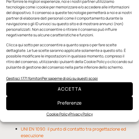
Per fornire le migliori esperienze, noi e i nostri partner utilizziamo
tecnologie come i cookie per memorizzare e/o accedere alle informazioni
del dispositivo. Il consenso a queste tecnologie permetterà a noi e ai nostri
partner di elaborare dati personali come il comportamento durante la
navigazione o gli ID univoci su questo sito e di mostrare annunci (non)
personalizzati. Non acconsentire o ritirare il consenso può influire
negativamente su alcune caratteristiche e funzioni.
n.5 - Giugno 2026
n.4 - Maggio 2026
n.3 - Aprile 2026
Clicca qui sotto per acconsentire a quanto sopra o per fare scelte
Edicola Web
dettagliate. Le tue scelte saranno applicate solamente a questo sito. È
possibile modificare le impostazioni in qualsiasi momento, compreso il
ritiro del consenso, utilizzando i pulsanti della Cookie Policy o cliccando sul
pulsante di gestione del consenso nella parte inferiore dello schermo.
Notizie da Meccanicanews
Gestisci 1771 fornitori
Per saperne di più su questi scopi
O-Ring, tecnica e applicazioni
ACCETTA
Applicazioni della fluidodinamica computazionale (CFD)
Rivestimenti nanocompositi per ingranaggi
Preferenze
Cookie Policy
Privacy Policy
Notizie da Il Progettista Industriale
UNI EN 1090: il punto di contatto tra progettazione ed
esecuzione