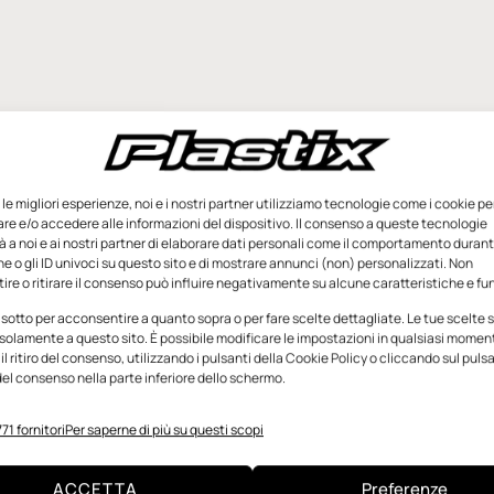
e le migliori esperienze, noi e i nostri partner utilizziamo tecnologie come i cookie pe
e e/o accedere alle informazioni del dispositivo. Il consenso a queste tecnologie
 a noi e ai nostri partner di elaborare dati personali come il comportamento durant
e o gli ID univoci su questo sito e di mostrare annunci (non) personalizzati. Non
re o ritirare il consenso può influire negativamente su alcune caratteristiche e fun
 sotto per acconsentire a quanto sopra o per fare scelte dettagliate. Le tue scelte
solamente a questo sito. È possibile modificare le impostazioni in qualsiasi momen
l ritiro del consenso, utilizzando i pulsanti della Cookie Policy o cliccando sul puls
el consenso nella parte inferiore dello schermo.
71 fornitori
Per saperne di più su questi scopi
ACCETTA
Preferenze