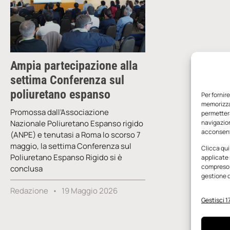
Ampia partecipazione alla
settima Conferenza sul
poliuretano espanso
Per fornir
memorizzar
Promossa dall’Associazione
permetterà
Nazionale Poliuretano Espanso rigido
navigazion
acconsenti
(ANPE) e tenutasi a Roma lo scorso 7
maggio, la settima Conferenza sul
Clicca qui
Poliuretano Espanso Rigido si è
applicate 
compreso i
conclusa
gestione d
Redazione
19 Maggio 2026
Gestisci 17