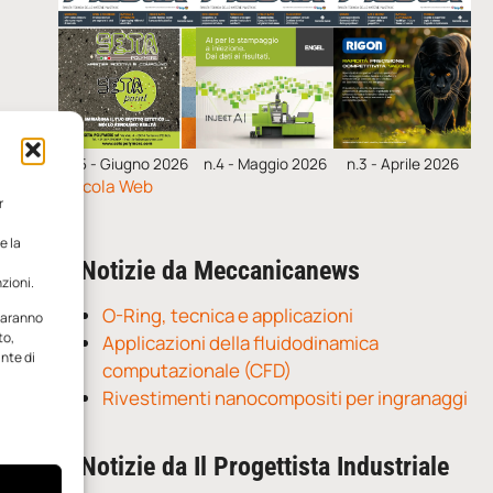
n.5 - Giugno 2026
n.4 - Maggio 2026
n.3 - Aprile 2026
Edicola Web
r
e la
Notizie da Meccanicanews
zioni.
O-Ring, tecnica e applicazioni
 saranno
to,
Applicazioni della fluidodinamica
ante di
computazionale (CFD)
Rivestimenti nanocompositi per ingranaggi
Notizie da Il Progettista Industriale