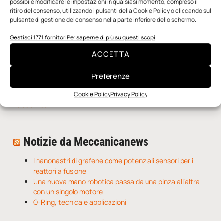
possibile modificare le impostazioni in qualsiasi momento, compreso il
ritiro del consenso, utilizzando i pulsanti della Cookie Policy o cliccando sul
pulsante di gestione del consenso nella parte inferiore dello schermo.
Gestisci 1771 fornitori
Per saperne di più su questi scopi
ACCETTA
Preferenze
Cookie Policy
Privacy Policy
n.5 - Giugno 2026
n.4 - Maggio 2026
n.3 - Aprile 2026
Edicola Web
Notizie da Meccanicanews
I nanonastri di grafene come potenziali sensori per i
reattori a fusione
Una nuova mano robotica passa da una pinza all’altra
con un singolo motore
O-Ring, tecnica e applicazioni