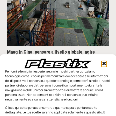
Maag in Cina: pensare a livello globale, agire
localmente
Con sede a Oberglatt, in Svizzera, ma con attività in tutto il
mondo, Maag Group ha recentemente intensificato la propria
Per fornire le migliori esperienze, noi e i nostri partner utilizziamo
strategia di vicinanza ai clienti
tecnologie come i cookie per memorizzare e/o accedere alle informazioni
del dispositivo. Il consenso a queste tecnologie permetterà a noi e ai nostri
partner di elaborare dati personali come il comportamento durante la
Redazione
19 Febbraio 2025
navigazione o gli ID univoci su questo sito e di mostrare annunci (non)
personalizzati. Non acconsentire o ritirare il consenso può influire
negativamente su alcune caratteristiche e funzioni.
Clicca qui sotto per acconsentire a quanto sopra o per fare scelte
dettagliate. Le tue scelte saranno applicate solamente a questo sito. È
SFOGLIA LA RIVISTA