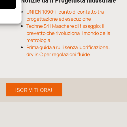
Notizie da Il Progettista Industriale
UNI EN 1090: il punto di contatto tra
progettazione ed esecuzione
Techne Srl | Maschere di fissaggio: il
brevetto che rivoluziona il mondo della
metrologia
Prima guida a rulli senza lubrificazione:
drylin C per regolazioni fluide
ISCRIVITI ORA!