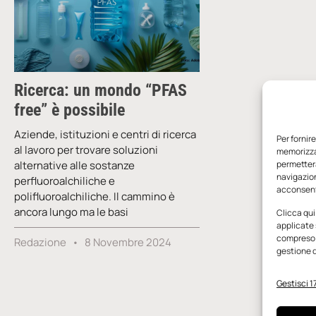
Ricerca: un mondo “PFAS
free” è possibile
Aziende, istituzioni e centri di ricerca
Per fornir
al lavoro per trovare soluzioni
memorizzar
alternative alle sostanze
permetterà
navigazion
perfluoroalchiliche e
acconsenti
polifluoroalchiliche. Il cammino è
ancora lungo ma le basi
Clicca qui
applicate 
compreso i
Redazione
8 Novembre 2024
gestione d
Gestisci 17