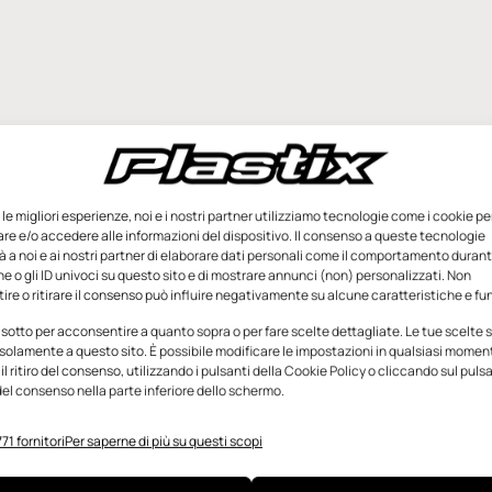
e le migliori esperienze, noi e i nostri partner utilizziamo tecnologie come i cookie pe
e e/o accedere alle informazioni del dispositivo. Il consenso a queste tecnologie
 a noi e ai nostri partner di elaborare dati personali come il comportamento durant
e o gli ID univoci su questo sito e di mostrare annunci (non) personalizzati. Non
re o ritirare il consenso può influire negativamente su alcune caratteristiche e fun
 sotto per acconsentire a quanto sopra o per fare scelte dettagliate. Le tue scelte
solamente a questo sito. È possibile modificare le impostazioni in qualsiasi momen
l ritiro del consenso, utilizzando i pulsanti della Cookie Policy o cliccando sul puls
el consenso nella parte inferiore dello schermo.
71 fornitori
Per saperne di più su questi scopi