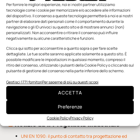
Per fornire le migliori esperienze, noi e i nostri partner utilizziamo
tecnologie come i cookie per memorizzare e/o accedere alle informazioni
del dispositivo. Il consenso a queste tecnologie permetterà a noi e ai nostri
partner di elaborare dati personali come il comportamento durante la
navigazione o gli ID univoci su questo sito e di mostrare annunci (non)
personalizzati. Non acconsentire o ritirare il consenso può influire
negativamente su alcune caratteristiche e funzioni.
n.5 - Giugno 2026
n.4 - Maggio 2026
n.3 - Aprile 2026
Edicola Web
Clicca qui sotto per acconsentire a quanto sopra o per fare scelte
dettagliate. Le tue scelte saranno applicate solamente a questo sito. È
possibile modificare le impostazioni in qualsiasi momento, compreso il
Notizie da Meccanicanews
ritiro del consenso, utilizzando i pulsanti della Cookie Policy o cliccando sul
pulsante di gestione del consenso nella parte inferiore dello schermo.
I nanonastri di grafene come potenziali sensori per i
Gestisci 1771 fornitori
Per saperne di più su questi scopi
reattori a fusione
Una nuova mano robotica passa da una pinza all’altra
ACCETTA
con un singolo motore
O-Ring, tecnica e applicazioni
Preferenze
Cookie Policy
Privacy Policy
Notizie da Il Progettista Industriale
UNI EN 1090: il punto di contatto tra progettazione ed