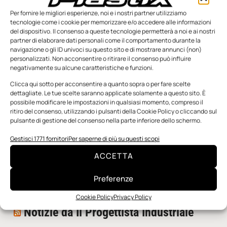
Per fornire le migliori esperienze, noi e i nostri partner utilizziamo
tecnologie come i cookie per memorizzare e/o accedere alle informazioni
del dispositivo. Il consenso a queste tecnologie permetterà a noi e ai nostri
partner di elaborare dati personali come il comportamento durante la
navigazione o gli ID univoci su questo sito e di mostrare annunci (non)
personalizzati. Non acconsentire o ritirare il consenso può influire
negativamente su alcune caratteristiche e funzioni.
n.5 - Giugno 2026
n.4 - Maggio 2026
n.3 - Aprile 2026
Clicca qui sotto per acconsentire a quanto sopra o per fare scelte
Edicola Web
dettagliate. Le tue scelte saranno applicate solamente a questo sito. È
possibile modificare le impostazioni in qualsiasi momento, compreso il
ritiro del consenso, utilizzando i pulsanti della Cookie Policy o cliccando sul
pulsante di gestione del consenso nella parte inferiore dello schermo.
Notizie da Meccanicanews
Gestisci 1771 fornitori
Per saperne di più su questi scopi
Una nuova mano robotica passa da una pinza all’altra
ACCETTA
con un singolo motore
O-Ring, tecnica e applicazioni
Preferenze
Applicazioni della fluidodinamica computazionale (CFD)
Cookie Policy
Privacy Policy
Notizie da Il Progettista Industriale