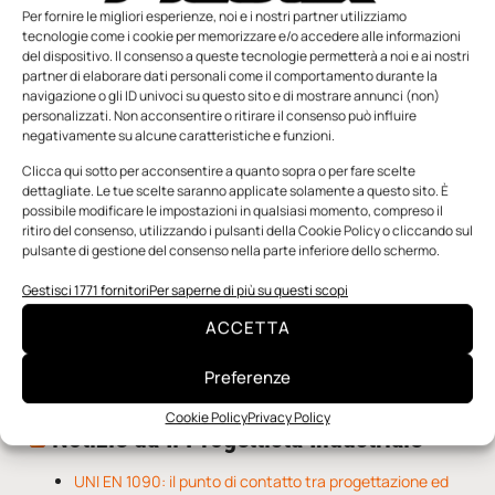
Per fornire le migliori esperienze, noi e i nostri partner utilizziamo
tecnologie come i cookie per memorizzare e/o accedere alle informazioni
del dispositivo. Il consenso a queste tecnologie permetterà a noi e ai nostri
partner di elaborare dati personali come il comportamento durante la
navigazione o gli ID univoci su questo sito e di mostrare annunci (non)
personalizzati. Non acconsentire o ritirare il consenso può influire
negativamente su alcune caratteristiche e funzioni.
n.5 - Giugno 2026
n.4 - Maggio 2026
n.3 - Aprile 2026
Edicola Web
Clicca qui sotto per acconsentire a quanto sopra o per fare scelte
dettagliate. Le tue scelte saranno applicate solamente a questo sito. È
possibile modificare le impostazioni in qualsiasi momento, compreso il
Notizie da Meccanicanews
ritiro del consenso, utilizzando i pulsanti della Cookie Policy o cliccando sul
pulsante di gestione del consenso nella parte inferiore dello schermo.
I nanonastri di grafene come potenziali sensori per i
Gestisci 1771 fornitori
Per saperne di più su questi scopi
reattori a fusione
Una nuova mano robotica passa da una pinza all’altra
ACCETTA
con un singolo motore
O-Ring, tecnica e applicazioni
Preferenze
Cookie Policy
Privacy Policy
Notizie da Il Progettista Industriale
UNI EN 1090: il punto di contatto tra progettazione ed