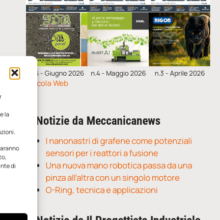
n.5 - Giugno 2026
n.4 - Maggio 2026
n.3 - Aprile 2026
Edicola Web
r
e la
Notizie da Meccanicanews
zioni.
I nanonastri di grafene come potenziali
 saranno
sensori per i reattori a fusione
to,
Una nuova mano robotica passa da una
ante di
pinza all’altra con un singolo motore
O-Ring, tecnica e applicazioni