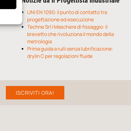
Notizie da Il Progettista Industriale
UNI EN 1090: il punto di contatto tra
progettazione ed esecuzione
Techne Srl | Maschere di fissaggio: il
brevetto che rivoluziona il mondo della
metrologia
Prima guida a rulli senza lubrificazione:
drylin C per regolazioni fluide
ISCRIVITI ORA!