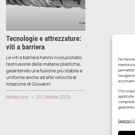
Tecnologie e attrezzature:
viti a barriera
Le viti a barriera hanno rivoluzionato
Per fornir
l’estrusione delle materie plastiche,
memorizzar
garantendo una fusione più stabile e
permetterà
navigazion
uniforme anche ad alte velocità di
acconsenti
rotazione di Giovanni
Clicca qui
Redazione
24 Ottobre 2025
applicate 
compreso i
gestione d
Gestisci 17