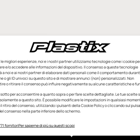
e le migliori esperienze, noi e i nostri partner utilizziamo tecnologie come i cookie pe
e e/o accedere alle informazioni del dispositivo. Il consenso a queste tecnologie
 a noi e ai nostri partner di elaborare dati personali come il comportamento durant
e o gli ID univoci su questo sito e di mostrare annunci (non) personalizzati. Non
re o ritirare il consenso può influire negativamente su alcune caratteristiche e fun
 sotto per acconsentire a quanto sopra o per fare scelte dettagliate. Le tue scelte
solamente a questo sito. È possibile modificare le impostazioni in qualsiasi momen
l ritiro del consenso, utilizzando i pulsanti della Cookie Policy o cliccando sul puls
el consenso nella parte inferiore dello schermo.
71 fornitori
Per saperne di più su questi scopi