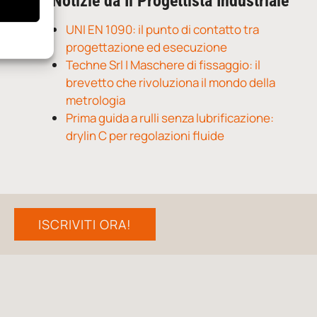
Notizie da Il Progettista Industriale
UNI EN 1090: il punto di contatto tra
progettazione ed esecuzione
Techne Srl | Maschere di fissaggio: il
brevetto che rivoluziona il mondo della
metrologia
Prima guida a rulli senza lubrificazione:
drylin C per regolazioni fluide
ISCRIVITI ORA!