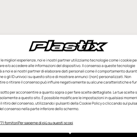
e le migliori esperienze, noi e i nostri partner utilizziamo tecnologie come i cookie pe
e e/o accedere alle informazioni del dispositivo. Il consenso a queste tecnologie
 a noi e ai nostri partner di elaborare dati personali come il comportamento durant
e o gli ID univoci su questo sito e di mostrare annunci (non) personalizzati. Non
re o ritirare il consenso può influire negativamente su alcune caratteristiche e fun
 sotto per acconsentire a quanto sopra o per fare scelte dettagliate. Le tue scelte
solamente a questo sito. È possibile modificare le impostazioni in qualsiasi momen
l ritiro del consenso, utilizzando i pulsanti della Cookie Policy o cliccando sul puls
el consenso nella parte inferiore dello schermo.
71 fornitori
Per saperne di più su questi scopi