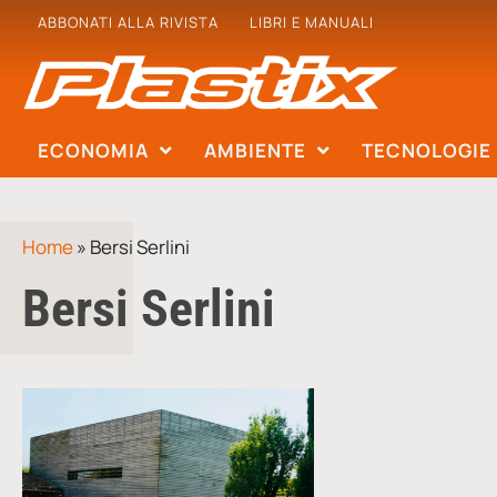
ABBONATI ALLA RIVISTA
LIBRI E MANUALI
ECONOMIA
AMBIENTE
TECNOLOGIE
Home
»
Bersi Serlini
Bersi Serlini