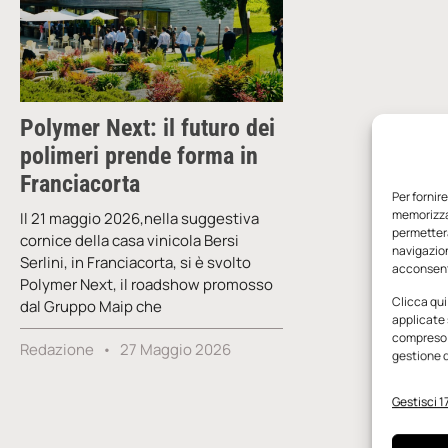
Polymer Next: il futuro dei
polimeri prende forma in
Franciacorta
Per fornir
memorizzar
Il 21 maggio 2026,nella suggestiva
permetterà
cornice della casa vinicola Bersi
navigazion
Serlini, in Franciacorta, si è svolto
acconsenti
Polymer Next, il roadshow promosso
Clicca qui
dal Gruppo Maip che
applicate 
compreso i
Redazione
27 Maggio 2026
gestione d
Gestisci 17