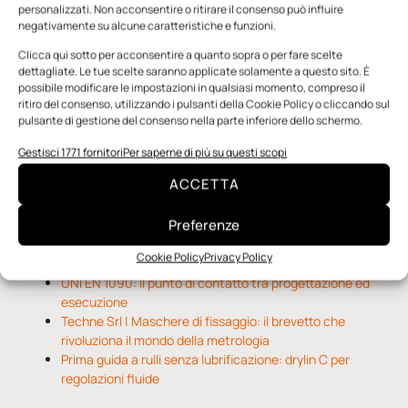
personalizzati. Non acconsentire o ritirare il consenso può influire
Edicola Web
negativamente su alcune caratteristiche e funzioni.
Clicca qui sotto per acconsentire a quanto sopra o per fare scelte
dettagliate. Le tue scelte saranno applicate solamente a questo sito. È
Notizie da Meccanicanews
possibile modificare le impostazioni in qualsiasi momento, compreso il
ritiro del consenso, utilizzando i pulsanti della Cookie Policy o cliccando sul
I nanonastri di grafene come potenziali sensori per i
pulsante di gestione del consenso nella parte inferiore dello schermo.
reattori a fusione
Gestisci 1771 fornitori
Per saperne di più su questi scopi
Una nuova mano robotica passa da una pinza all’altra
con un singolo motore
ACCETTA
O-Ring, tecnica e applicazioni
Preferenze
Notizie da Il Progettista Industriale
Cookie Policy
Privacy Policy
UNI EN 1090: il punto di contatto tra progettazione ed
esecuzione
Techne Srl | Maschere di fissaggio: il brevetto che
rivoluziona il mondo della metrologia
Prima guida a rulli senza lubrificazione: drylin C per
regolazioni fluide