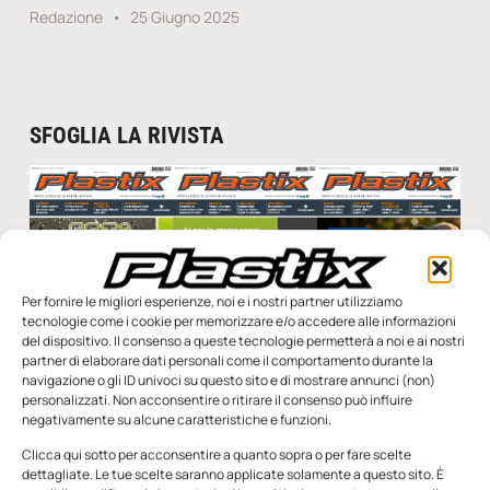
Redazione
25 Giugno 2025
SFOGLIA LA RIVISTA
Per fornire le migliori esperienze, noi e i nostri partner utilizziamo
tecnologie come i cookie per memorizzare e/o accedere alle informazioni
del dispositivo. Il consenso a queste tecnologie permetterà a noi e ai nostri
n.5 - Giugno 2026
n.4 - Maggio 2026
n.3 - Aprile 2026
partner di elaborare dati personali come il comportamento durante la
Edicola Web
navigazione o gli ID univoci su questo sito e di mostrare annunci (non)
personalizzati. Non acconsentire o ritirare il consenso può influire
negativamente su alcune caratteristiche e funzioni.
Notizie da Meccanicanews
Clicca qui sotto per acconsentire a quanto sopra o per fare scelte
dettagliate. Le tue scelte saranno applicate solamente a questo sito. È