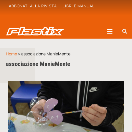
ABBONATI ALLA RIVISTA
LIBRI E MANUALI
Home
»
associazione ManieMente
associazione ManieMente