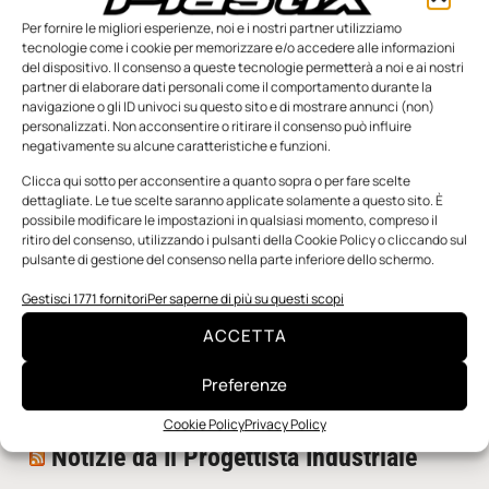
Per fornire le migliori esperienze, noi e i nostri partner utilizziamo
tecnologie come i cookie per memorizzare e/o accedere alle informazioni
del dispositivo. Il consenso a queste tecnologie permetterà a noi e ai nostri
partner di elaborare dati personali come il comportamento durante la
navigazione o gli ID univoci su questo sito e di mostrare annunci (non)
personalizzati. Non acconsentire o ritirare il consenso può influire
negativamente su alcune caratteristiche e funzioni.
n.5 - Giugno 2026
n.4 - Maggio 2026
n.3 - Aprile 2026
Edicola Web
Clicca qui sotto per acconsentire a quanto sopra o per fare scelte
dettagliate. Le tue scelte saranno applicate solamente a questo sito. È
possibile modificare le impostazioni in qualsiasi momento, compreso il
ritiro del consenso, utilizzando i pulsanti della Cookie Policy o cliccando sul
Notizie da Meccanicanews
pulsante di gestione del consenso nella parte inferiore dello schermo.
I nanonastri di grafene come potenziali sensori per i
Gestisci 1771 fornitori
Per saperne di più su questi scopi
reattori a fusione
ACCETTA
Una nuova mano robotica passa da una pinza all’altra
con un singolo motore
Preferenze
O-Ring, tecnica e applicazioni
Cookie Policy
Privacy Policy
Notizie da Il Progettista Industriale