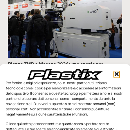
Piazza TMP a Mecspe 2026: uno spazio per
(in)formare
A Mecspe quella della Piazza TMP è una presenza consueta,
Per fornire le migliori esperienze, noi e i nostri partner utilizziamo
ma in occasione dell’edizione 2026 della fiera l’Associazione
tecnologie come i cookie per memorizzare e/o accedere alle informazioni
dei Tecnici delle Materie plastiche ha deciso
del dispositivo. Il consenso a queste tecnologie permetterà a noi e ai nostri
partner di elaborare dati personali come il comportamento durante la
Redazione
20 Febbraio 2026
navigazione o gli ID univoci su questo sito e di mostrare annunci (non)
personalizzati. Non acconsentire o ritirare il consenso può influire
negativamente su alcune caratteristiche e funzioni.
Clicca qui sotto per acconsentire a quanto sopra o per fare scelte
dettagliate. Le tue scelte saranno applicate solamente a questo sito. È