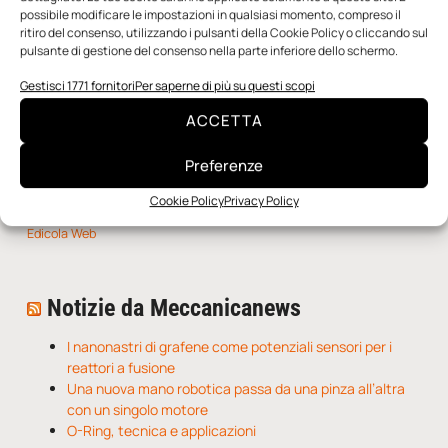
SFOGLIA LA RIVISTA
possibile modificare le impostazioni in qualsiasi momento, compreso il
ritiro del consenso, utilizzando i pulsanti della Cookie Policy o cliccando sul
pulsante di gestione del consenso nella parte inferiore dello schermo.
Gestisci 1771 fornitori
Per saperne di più su questi scopi
ACCETTA
Preferenze
Cookie Policy
Privacy Policy
n.5 - Giugno 2026
n.4 - Maggio 2026
n.3 - Aprile 2026
Edicola Web
Notizie da Meccanicanews
I nanonastri di grafene come potenziali sensori per i
reattori a fusione
Una nuova mano robotica passa da una pinza all’altra
con un singolo motore
O-Ring, tecnica e applicazioni