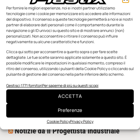
Per fornire le migliori esperienze, noi e i nostri partner utilizziamo
tecnologie come i cookie per memorizzare e/o accedere alle informazioni
del dispositivo. Il consenso a queste tecnologie permetterà a noi e ai nostri
partner di elaborare dati personali come il comportamento durante la
navigazione o gli ID univoci su questo sito e di mostrare annunci (non)
personalizzati. Non acconsentire o ritirare il consenso può influire
negativamente su alcune caratteristiche e funzioni.
n.5 - Giugno 2026
n.4 - Maggio 2026
n.3 - Aprile 2026
Edicola Web
Clicca qui sotto per acconsentire a quanto sopra o per fare scelte
dettagliate. Le tue scelte saranno applicate solamente a questo sito. È
possibile modificare le impostazioni in qualsiasi momento, compreso il
ritiro del consenso, utilizzando i pulsanti della Cookie Policy o cliccando sul
Notizie da Meccanicanews
pulsante di gestione del consenso nella parte inferiore dello schermo.
I nanonastri di grafene come potenziali sensori per i
Gestisci 1771 fornitori
Per saperne di più su questi scopi
reattori a fusione
ACCETTA
Una nuova mano robotica passa da una pinza all’altra
con un singolo motore
Preferenze
O-Ring, tecnica e applicazioni
Cookie Policy
Privacy Policy
Notizie da Il Progettista Industriale