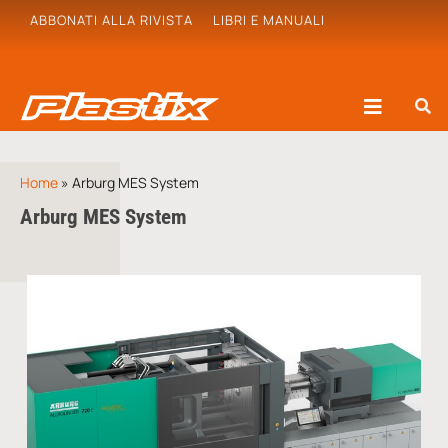
ABBONATI ALLA RIVISTA
LIBRI E MANUALI
Home
»
Arburg MES System
Arburg MES System