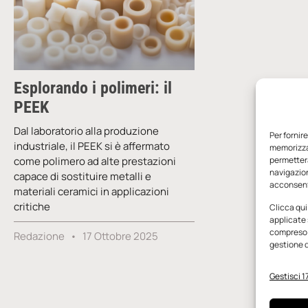
Esplorando i polimeri: il
PEEK
Dal laboratorio alla produzione
Per fornir
industriale, il PEEK si è affermato
memorizzar
come polimero ad alte prestazioni
permetterà
navigazion
capace di sostituire metalli e
acconsenti
materiali ceramici in applicazioni
critiche
Clicca qui
applicate 
compreso i
Redazione
17 Ottobre 2025
gestione d
Gestisci 17