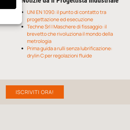
Notizie da Il Progettista Industriale
UNI EN 1090: il punto di contatto tra
progettazione ed esecuzione
Techne Srl | Maschere di fissaggio: il
brevetto che rivoluziona il mondo della
metrologia
Prima guida a rulli senza lubrificazione:
drylin C per regolazioni fluide
ISCRIVITI ORA!