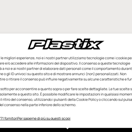
e le migliori esperienze, noi e i nostri partner utilizziamo tecnologie come i cookie pe
e e/o accedere alle informazioni del dispositivo. Il consenso a queste tecnologie
 a noi e ai nostri partner di elaborare dati personali come il comportamento durant
e o gli ID univoci su questo sito e di mostrare annunci (non) personalizzati. Non
re o ritirare il consenso può influire negativamente su alcune caratteristiche e fun
 sotto per acconsentire a quanto sopra o per fare scelte dettagliate. Le tue scelte
solamente a questo sito. È possibile modificare le impostazioni in qualsiasi momen
l ritiro del consenso, utilizzando i pulsanti della Cookie Policy o cliccando sul puls
el consenso nella parte inferiore dello schermo.
71 fornitori
Per saperne di più su questi scopi