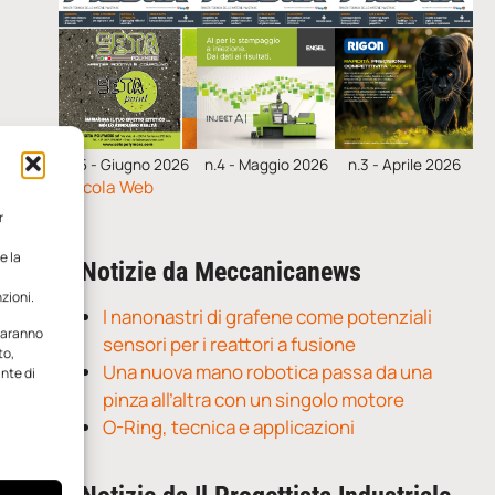
n.5 - Giugno 2026
n.4 - Maggio 2026
n.3 - Aprile 2026
Edicola Web
r
e la
Notizie da Meccanicanews
zioni.
I nanonastri di grafene come potenziali
 saranno
sensori per i reattori a fusione
to,
Una nuova mano robotica passa da una
ante di
pinza all’altra con un singolo motore
O-Ring, tecnica e applicazioni