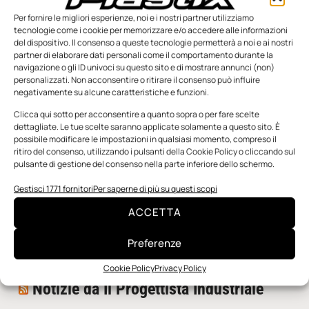
Per fornire le migliori esperienze, noi e i nostri partner utilizziamo
tecnologie come i cookie per memorizzare e/o accedere alle informazioni
del dispositivo. Il consenso a queste tecnologie permetterà a noi e ai nostri
partner di elaborare dati personali come il comportamento durante la
navigazione o gli ID univoci su questo sito e di mostrare annunci (non)
personalizzati. Non acconsentire o ritirare il consenso può influire
negativamente su alcune caratteristiche e funzioni.
n.5 - Giugno 2026
n.4 - Maggio 2026
n.3 - Aprile 2026
Edicola Web
Clicca qui sotto per acconsentire a quanto sopra o per fare scelte
dettagliate. Le tue scelte saranno applicate solamente a questo sito. È
possibile modificare le impostazioni in qualsiasi momento, compreso il
ritiro del consenso, utilizzando i pulsanti della Cookie Policy o cliccando sul
Notizie da Meccanicanews
pulsante di gestione del consenso nella parte inferiore dello schermo.
I nanonastri di grafene come potenziali sensori per i
Gestisci 1771 fornitori
Per saperne di più su questi scopi
reattori a fusione
ACCETTA
Una nuova mano robotica passa da una pinza all’altra
con un singolo motore
Preferenze
O-Ring, tecnica e applicazioni
Cookie Policy
Privacy Policy
Notizie da Il Progettista Industriale