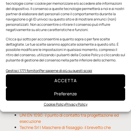
tecnologie come i cookie per memorizzare e/o accedere alle informazioni
del dispositivo. Il consenso a queste tecnologie permetterà a noi e ai nostri
partner di elaborare dati personali come il comportamento durante la
navigazione o gli ID univoci su questo sito e di mostrare annunci (non)
personalizzati. Non acconsentire o ritirare il consenso può influire
negativamente su alcune caratteristiche e funzioni.
n.5 - Giugno 2026
n.4 - Maggio 2026
n.3 - Aprile 2026
Clicca qui sotto per acconsentire a quanto sopra o per fare scelte
Edicola Web
dettagliate. Le tue scelte saranno applicate solamente a questo sito. È
possibile modificare le impostazioni in qualsiasi momento, compreso il
ritiro del consenso, utilizzando i pulsanti della Cookie Policy o cliccando sul
pulsante di gestione del consenso nella parte inferiore dello schermo.
Notizie da Meccanicanews
Gestisci 1771 fornitori
Per saperne di più su questi scopi
O-Ring, tecnica e applicazioni
Applicazioni della fluidodinamica computazionale (CFD)
ACCETTA
Rivestimenti nanocompositi per ingranaggi
Preferenze
Notizie da Il Progettista Industriale
Cookie Policy
Privacy Policy
UNI EN 1090: il punto di contatto tra progettazione ed
esecuzione
Techne Srl | Maschere di fissaggio: il brevetto che