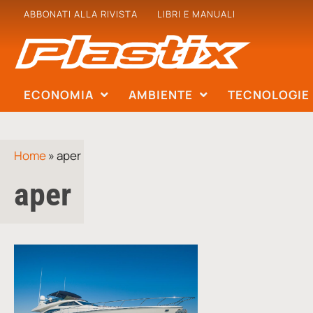
ABBONATI ALLA RIVISTA
LIBRI E MANUALI
ECONOMIA
AMBIENTE
TECNOLOGIE
Home
»
aper
aper