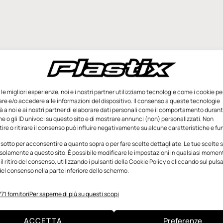
e le migliori esperienze, noi e i nostri partner utilizziamo tecnologie come i cookie pe
e e/o accedere alle informazioni del dispositivo. Il consenso a queste tecnologie
 a noi e ai nostri partner di elaborare dati personali come il comportamento durant
e o gli ID univoci su questo sito e di mostrare annunci (non) personalizzati. Non
re o ritirare il consenso può influire negativamente su alcune caratteristiche e fun
 sotto per acconsentire a quanto sopra o per fare scelte dettagliate. Le tue scelte
solamente a questo sito. È possibile modificare le impostazioni in qualsiasi momen
l ritiro del consenso, utilizzando i pulsanti della Cookie Policy o cliccando sul puls
el consenso nella parte inferiore dello schermo.
71 fornitori
Per saperne di più su questi scopi
ACCETTA
Preferenze