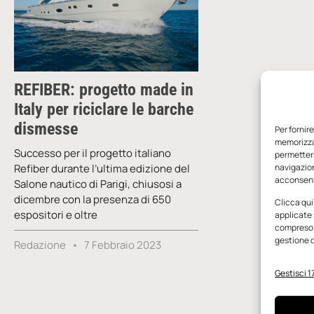
REFIBER: progetto made in
Italy per riciclare le barche
dismesse
Per fornir
memorizzar
Successo per il progetto italiano
permetterà
Refiber durante l’ultima edizione del
navigazion
acconsenti
Salone nautico di Parigi, chiusosi a
dicembre con la presenza di 650
Clicca qui
espositori e oltre
applicate 
compreso i
gestione d
Redazione
7 Febbraio 2023
Gestisci 17