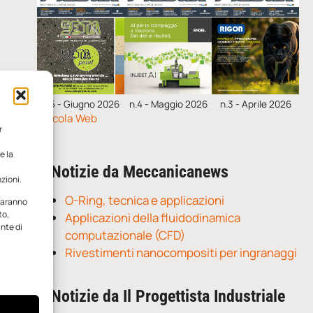
n.5 - Giugno 2026
n.4 - Maggio 2026
n.3 - Aprile 2026
Edicola Web
r
e la
Notizie da Meccanicanews
zioni.
O-Ring, tecnica e applicazioni
 saranno
to,
Applicazioni della fluidodinamica
ante di
computazionale (CFD)
Rivestimenti nanocompositi per ingranaggi
Notizie da Il Progettista Industriale