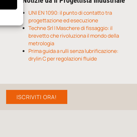
Notizie da Il Progettista Industriale
UNI EN 1090: il punto di contatto tra
progettazione ed esecuzione
Techne Srl | Maschere di fissaggio: il
brevetto che rivoluziona il mondo della
metrologia
Prima guida a rulli senza lubrificazione:
drylin C per regolazioni fluide
ISCRIVITI ORA!