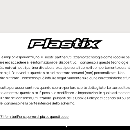
e le migliori esperienze, noi e i nostri partner utilizziamo tecnologie come i cookie pe
e e/o accedere alle informazioni del dispositivo. Il consenso a queste tecnologie
 a noi e ai nostri partner di elaborare dati personali come il comportamento durant
e o gli ID univoci su questo sito e di mostrare annunci (non) personalizzati. Non
re o ritirare il consenso può influire negativamente su alcune caratteristiche e fun
 sotto per acconsentire a quanto sopra o per fare scelte dettagliate. Le tue scelte
solamente a questo sito. È possibile modificare le impostazioni in qualsiasi momen
l ritiro del consenso, utilizzando i pulsanti della Cookie Policy o cliccando sul puls
el consenso nella parte inferiore dello schermo.
71 fornitori
Per saperne di più su questi scopi