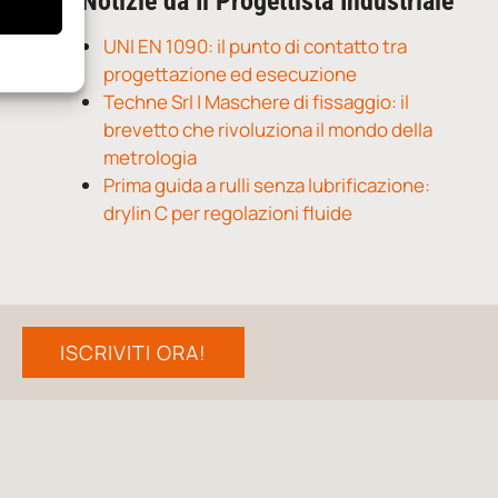
Notizie da Il Progettista Industriale
UNI EN 1090: il punto di contatto tra
progettazione ed esecuzione
Techne Srl | Maschere di fissaggio: il
brevetto che rivoluziona il mondo della
metrologia
Prima guida a rulli senza lubrificazione:
drylin C per regolazioni fluide
ISCRIVITI ORA!