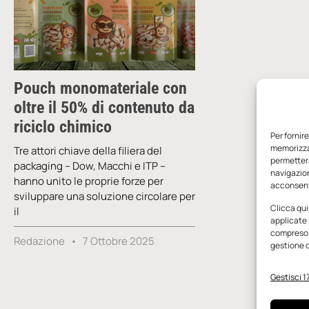
Pouch monomateriale con
oltre il 50% di contenuto da
riciclo chimico
Per fornir
memorizzar
Tre attori chiave della filiera del
permetterà
packaging – Dow, Macchi e ITP –
navigazion
hanno unito le proprie forze per
acconsenti
sviluppare una soluzione circolare per
Clicca qui
il
applicate 
compreso i
Redazione
7 Ottobre 2025
gestione d
Gestisci 17