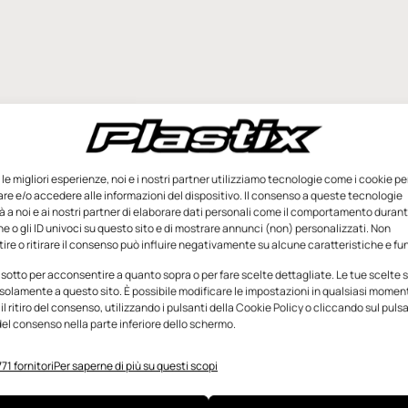
e le migliori esperienze, noi e i nostri partner utilizziamo tecnologie come i cookie pe
e e/o accedere alle informazioni del dispositivo. Il consenso a queste tecnologie
 a noi e ai nostri partner di elaborare dati personali come il comportamento durant
e o gli ID univoci su questo sito e di mostrare annunci (non) personalizzati. Non
re o ritirare il consenso può influire negativamente su alcune caratteristiche e fun
 sotto per acconsentire a quanto sopra o per fare scelte dettagliate. Le tue scelte
solamente a questo sito. È possibile modificare le impostazioni in qualsiasi momen
l ritiro del consenso, utilizzando i pulsanti della Cookie Policy o cliccando sul puls
el consenso nella parte inferiore dello schermo.
71 fornitori
Per saperne di più su questi scopi