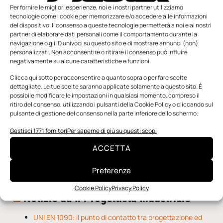
Per fornire le migliori esperienze, noi e i nostri partner utilizziamo
tecnologie come i cookie per memorizzare e/o accedere alle informazioni
del dispositivo. Il consenso a queste tecnologie permetterà a noi e ai nostri
partner di elaborare dati personali come il comportamento durante la
navigazione o gli ID univoci su questo sito e di mostrare annunci (non)
personalizzati. Non acconsentire o ritirare il consenso può influire
negativamente su alcune caratteristiche e funzioni.
n.5 - Giugno 2026
n.4 - Maggio 2026
n.3 - Aprile 2026
Clicca qui sotto per acconsentire a quanto sopra o per fare scelte
Edicola Web
dettagliate. Le tue scelte saranno applicate solamente a questo sito. È
possibile modificare le impostazioni in qualsiasi momento, compreso il
ritiro del consenso, utilizzando i pulsanti della Cookie Policy o cliccando sul
pulsante di gestione del consenso nella parte inferiore dello schermo.
Notizie da Meccanicanews
Gestisci 1771 fornitori
Per saperne di più su questi scopi
Una nuova mano robotica passa da una pinza all’altra
con un singolo motore
ACCETTA
O-Ring, tecnica e applicazioni
Applicazioni della fluidodinamica computazionale (CFD)
Preferenze
Cookie Policy
Privacy Policy
Notizie da Il Progettista Industriale
UNI EN 1090: il punto di contatto tra progettazione ed