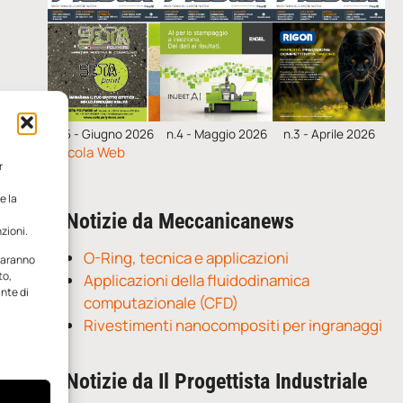
n.5 - Giugno 2026
n.4 - Maggio 2026
n.3 - Aprile 2026
Edicola Web
r
e la
Notizie da Meccanicanews
zioni.
O-Ring, tecnica e applicazioni
 saranno
to,
Applicazioni della fluidodinamica
ante di
computazionale (CFD)
Rivestimenti nanocompositi per ingranaggi
Notizie da Il Progettista Industriale