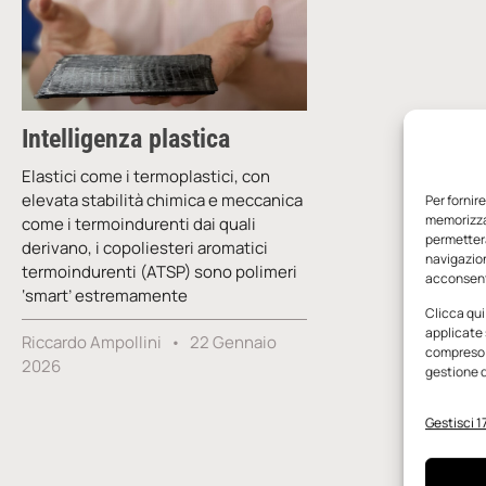
Intelligenza plastica
Elastici come i termoplastici, con
elevata stabilità chimica e meccanica
Per fornir
memorizzar
come i termoindurenti dai quali
permetterà
derivano, i copoliesteri aromatici
navigazion
termoindurenti (ATSP) sono polimeri
acconsenti
‘smart’ estremamente
Clicca qui
applicate 
Riccardo Ampollini
22 Gennaio
compreso i
2026
gestione d
Gestisci 17