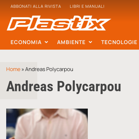
ABBONATI ALLA RIVISTA
LIBRI E MANUALI
ECONOMIA
AMBIENTE
TECNOLOGIE
Home
»
Andreas Polycarpou
Andreas Polycarpou