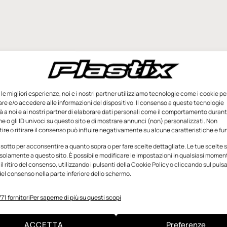
e le migliori esperienze, noi e i nostri partner utilizziamo tecnologie come i cookie pe
e e/o accedere alle informazioni del dispositivo. Il consenso a queste tecnologie
 a noi e ai nostri partner di elaborare dati personali come il comportamento durant
e o gli ID univoci su questo sito e di mostrare annunci (non) personalizzati. Non
re o ritirare il consenso può influire negativamente su alcune caratteristiche e fun
 sotto per acconsentire a quanto sopra o per fare scelte dettagliate. Le tue scelte
solamente a questo sito. È possibile modificare le impostazioni in qualsiasi momen
l ritiro del consenso, utilizzando i pulsanti della Cookie Policy o cliccando sul puls
el consenso nella parte inferiore dello schermo.
71 fornitori
Per saperne di più su questi scopi
ACCETTA
Preferenze