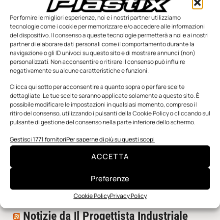
Per fornire le migliori esperienze, noi e i nostri partner utilizziamo
tecnologie come i cookie per memorizzare e/o accedere alle informazioni
del dispositivo. Il consenso a queste tecnologie permetterà a noi e ai nostri
partner di elaborare dati personali come il comportamento durante la
navigazione o gli ID univoci su questo sito e di mostrare annunci (non)
personalizzati. Non acconsentire o ritirare il consenso può influire
negativamente su alcune caratteristiche e funzioni.
n.5 - Giugno 2026
n.4 - Maggio 2026
n.3 - Aprile 2026
Clicca qui sotto per acconsentire a quanto sopra o per fare scelte
Edicola Web
dettagliate. Le tue scelte saranno applicate solamente a questo sito. È
possibile modificare le impostazioni in qualsiasi momento, compreso il
ritiro del consenso, utilizzando i pulsanti della Cookie Policy o cliccando sul
pulsante di gestione del consenso nella parte inferiore dello schermo.
Notizie da Meccanicanews
Gestisci 1771 fornitori
Per saperne di più su questi scopi
I nanonastri di grafene come potenziali sensori per i
reattori a fusione
ACCETTA
Una nuova mano robotica passa da una pinza all’altra
con un singolo motore
Preferenze
O-Ring, tecnica e applicazioni
Cookie Policy
Privacy Policy
Notizie da Il Progettista Industriale