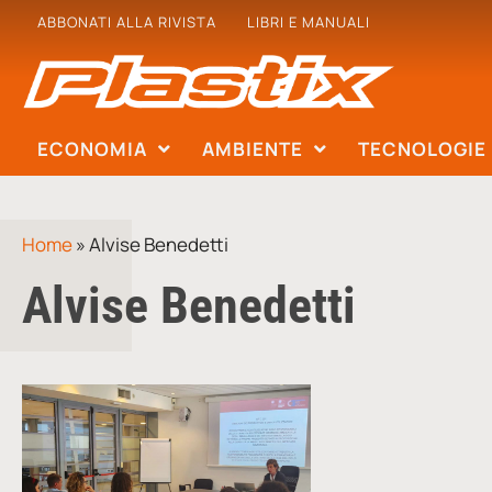
ABBONATI ALLA RIVISTA
LIBRI E MANUALI
ECONOMIA
AMBIENTE
TECNOLOGIE
Home
»
Alvise Benedetti
Alvise Benedetti