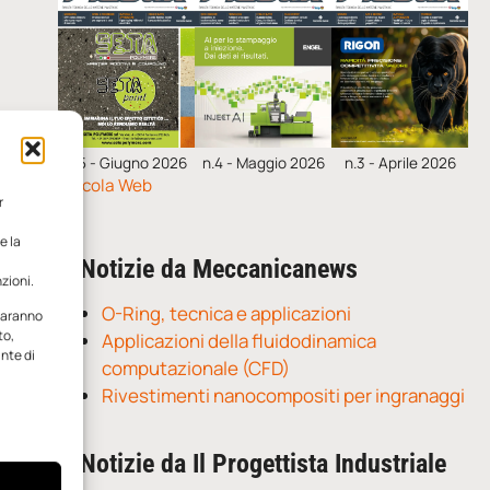
n.5 - Giugno 2026
n.4 - Maggio 2026
n.3 - Aprile 2026
Edicola Web
r
e la
Notizie da Meccanicanews
zioni.
O-Ring, tecnica e applicazioni
 saranno
to,
Applicazioni della fluidodinamica
ante di
computazionale (CFD)
Rivestimenti nanocompositi per ingranaggi
Notizie da Il Progettista Industriale