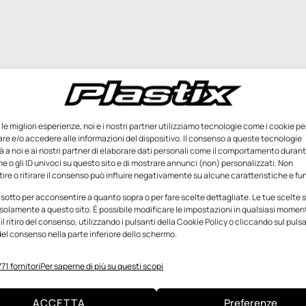
e le migliori esperienze, noi e i nostri partner utilizziamo tecnologie come i cookie pe
e e/o accedere alle informazioni del dispositivo. Il consenso a queste tecnologie
 a noi e ai nostri partner di elaborare dati personali come il comportamento durant
e o gli ID univoci su questo sito e di mostrare annunci (non) personalizzati. Non
re o ritirare il consenso può influire negativamente su alcune caratteristiche e fun
 sotto per acconsentire a quanto sopra o per fare scelte dettagliate. Le tue scelte
solamente a questo sito. È possibile modificare le impostazioni in qualsiasi momen
l ritiro del consenso, utilizzando i pulsanti della Cookie Policy o cliccando sul puls
el consenso nella parte inferiore dello schermo.
71 fornitori
Per saperne di più su questi scopi
ACCETTA
Preferenze