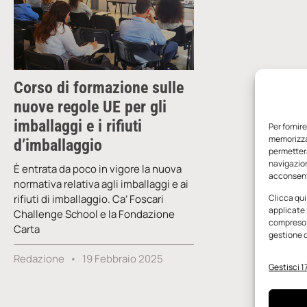
Corso di formazione sulle
nuove regole UE per gli
imballaggi e i rifiuti
Per fornir
memorizzar
d’imballaggio
permetterà
navigazion
È entrata da poco in vigore la nuova
acconsenti
normativa relativa agli imballaggi e ai
rifiuti di imballaggio. Ca’ Foscari
Clicca qui
applicate 
Challenge School e la Fondazione
compreso i
Carta
gestione d
Redazione
19 Febbraio 2025
Gestisci 17