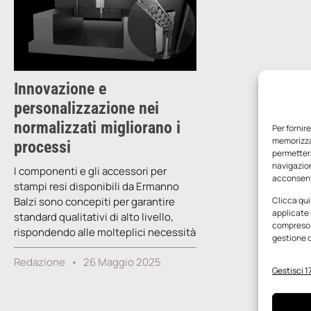
Innovazione e
personalizzazione nei
normalizzati migliorano i
Per fornir
memorizzar
processi
permetterà
navigazion
I componenti e gli accessori per
acconsenti
stampi resi disponibili da Ermanno
Balzi sono concepiti per garantire
Clicca qui
applicate 
standard qualitativi di alto livello,
compreso i
rispondendo alle molteplici necessità
gestione d
Redazione
26 Maggio 2025
Gestisci 17