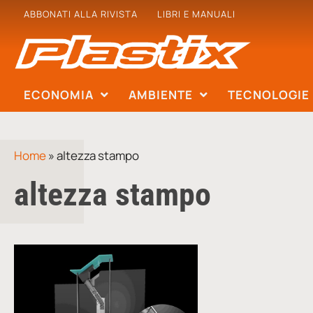
ABBONATI ALLA RIVISTA
LIBRI E MANUALI
ECONOMIA
AMBIENTE
TECNOLOGIE
Home
»
altezza stampo
altezza stampo