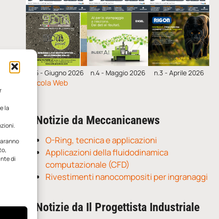
n.5 - Giugno 2026
n.4 - Maggio 2026
n.3 - Aprile 2026
Edicola Web
r
e la
Notizie da Meccanicanews
zioni.
O-Ring, tecnica e applicazioni
 saranno
to,
Applicazioni della fluidodinamica
ante di
computazionale (CFD)
Rivestimenti nanocompositi per ingranaggi
Notizie da Il Progettista Industriale