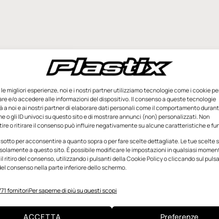
e le migliori esperienze, noi e i nostri partner utilizziamo tecnologie come i cookie pe
e e/o accedere alle informazioni del dispositivo. Il consenso a queste tecnologie
 a noi e ai nostri partner di elaborare dati personali come il comportamento durant
e o gli ID univoci su questo sito e di mostrare annunci (non) personalizzati. Non
re o ritirare il consenso può influire negativamente su alcune caratteristiche e fun
 sotto per acconsentire a quanto sopra o per fare scelte dettagliate. Le tue scelte
solamente a questo sito. È possibile modificare le impostazioni in qualsiasi momen
l ritiro del consenso, utilizzando i pulsanti della Cookie Policy o cliccando sul puls
el consenso nella parte inferiore dello schermo.
71 fornitori
Per saperne di più su questi scopi
ACCETTA
Preferenze