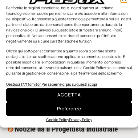
Per fornire le migliori esperienze, noi e i nostri partner utilizziamo
tecnologie come i cookie per memorizzare e/o accedere alle informazioni
del dispositivo. Il consenso a queste tecnologie permetterà a noi e ai nostri
partner di elaborare dati personali come il comportamento durante la
navigazione o gli ID univoci su questo sito e di mostrare annunci (non)
personalizzati. Non acconsentire o ritirare il consenso può influire
negativamente su alcune caratteristiche e funzioni.
n.5 - Giugno 2026
n.4 - Maggio 2026
n.3 - Aprile 2026
Clicca qui sotto per acconsentire a quanto sopra o per fare scelte
Edicola Web
dettagliate. Le tue scelte saranno applicate solamente a questo sito. È
possibile modificare le impostazioni in qualsiasi momento, compreso il
ritiro del consenso, utilizzando i pulsanti della Cookie Policy o cliccando sul
pulsante di gestione del consenso nella parte inferiore dello schermo.
Notizie da Meccanicanews
Gestisci 1771 fornitori
Per saperne di più su questi scopi
Una nuova mano robotica passa da una pinza all’altra
ACCETTA
con un singolo motore
O-Ring, tecnica e applicazioni
Preferenze
Applicazioni della fluidodinamica computazionale (CFD)
Cookie Policy
Privacy Policy
Notizie da Il Progettista Industriale