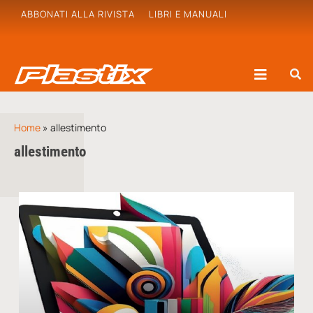
ABBONATI ALLA RIVISTA
LIBRI E MANUALI
Home
»
allestimento
allestimento