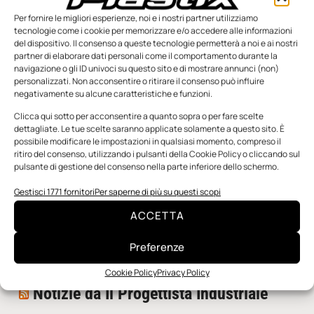
Per fornire le migliori esperienze, noi e i nostri partner utilizziamo
tecnologie come i cookie per memorizzare e/o accedere alle informazioni
del dispositivo. Il consenso a queste tecnologie permetterà a noi e ai nostri
partner di elaborare dati personali come il comportamento durante la
navigazione o gli ID univoci su questo sito e di mostrare annunci (non)
personalizzati. Non acconsentire o ritirare il consenso può influire
negativamente su alcune caratteristiche e funzioni.
n.5 - Giugno 2026
n.4 - Maggio 2026
n.3 - Aprile 2026
Clicca qui sotto per acconsentire a quanto sopra o per fare scelte
Edicola Web
dettagliate. Le tue scelte saranno applicate solamente a questo sito. È
possibile modificare le impostazioni in qualsiasi momento, compreso il
ritiro del consenso, utilizzando i pulsanti della Cookie Policy o cliccando sul
pulsante di gestione del consenso nella parte inferiore dello schermo.
Notizie da Meccanicanews
Gestisci 1771 fornitori
Per saperne di più su questi scopi
Una nuova mano robotica passa da una pinza all’altra
ACCETTA
con un singolo motore
O-Ring, tecnica e applicazioni
Preferenze
Applicazioni della fluidodinamica computazionale (CFD)
Cookie Policy
Privacy Policy
Notizie da Il Progettista Industriale