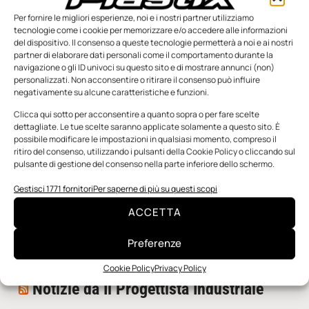
Per fornire le migliori esperienze, noi e i nostri partner utilizziamo
tecnologie come i cookie per memorizzare e/o accedere alle informazioni
del dispositivo. Il consenso a queste tecnologie permetterà a noi e ai nostri
partner di elaborare dati personali come il comportamento durante la
navigazione o gli ID univoci su questo sito e di mostrare annunci (non)
personalizzati. Non acconsentire o ritirare il consenso può influire
negativamente su alcune caratteristiche e funzioni.
n.5 - Giugno 2026
n.4 - Maggio 2026
n.3 - Aprile 2026
Edicola Web
Clicca qui sotto per acconsentire a quanto sopra o per fare scelte
dettagliate. Le tue scelte saranno applicate solamente a questo sito. È
possibile modificare le impostazioni in qualsiasi momento, compreso il
ritiro del consenso, utilizzando i pulsanti della Cookie Policy o cliccando sul
Notizie da Meccanicanews
pulsante di gestione del consenso nella parte inferiore dello schermo.
I nanonastri di grafene come potenziali sensori per i
Gestisci 1771 fornitori
Per saperne di più su questi scopi
reattori a fusione
ACCETTA
Una nuova mano robotica passa da una pinza all’altra
con un singolo motore
Preferenze
O-Ring, tecnica e applicazioni
Cookie Policy
Privacy Policy
Notizie da Il Progettista Industriale