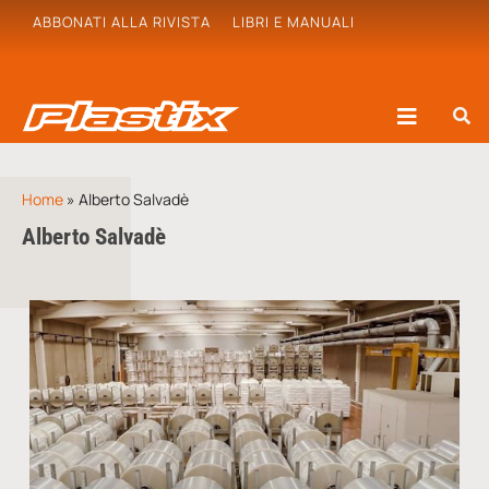
ABBONATI ALLA RIVISTA
LIBRI E MANUALI
Home
»
Alberto Salvadè
Alberto Salvadè