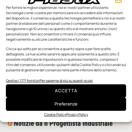
Per fornire le migliori esperienze, noi e i nostri partner utilizziamo
tecnologie come i cookie per memorizzare e/o accedere alle informazioni
del dispositivo. Il consenso a queste tecnologie permetterà a noi e ai nostri
partner di elaborare dati personali come il comportamento durante la
navigazione o gli ID univoci su questo sito e di mostrare annunci (non)
personalizzati. Non acconsentire o ritirare il consenso può influire
negativamente su alcune caratteristiche e funzioni.
n.5 - Giugno 2026
n.4 - Maggio 2026
n.3 - Aprile 2026
Edicola Web
Clicca qui sotto per acconsentire a quanto sopra o per fare scelte
dettagliate. Le tue scelte saranno applicate solamente a questo sito. È
possibile modificare le impostazioni in qualsiasi momento, compreso il
ritiro del consenso, utilizzando i pulsanti della Cookie Policy o cliccando sul
Notizie da Meccanicanews
pulsante di gestione del consenso nella parte inferiore dello schermo.
I nanonastri di grafene come potenziali sensori per i
Gestisci 1771 fornitori
Per saperne di più su questi scopi
reattori a fusione
ACCETTA
Una nuova mano robotica passa da una pinza all’altra
con un singolo motore
Preferenze
O-Ring, tecnica e applicazioni
Cookie Policy
Privacy Policy
Notizie da Il Progettista Industriale