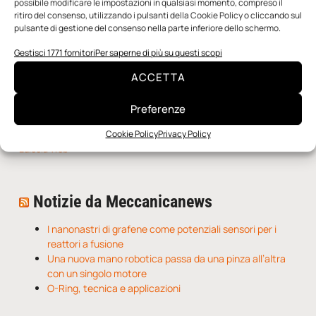
possibile modificare le impostazioni in qualsiasi momento, compreso il
ritiro del consenso, utilizzando i pulsanti della Cookie Policy o cliccando sul
pulsante di gestione del consenso nella parte inferiore dello schermo.
Gestisci 1771 fornitori
Per saperne di più su questi scopi
ACCETTA
Preferenze
Cookie Policy
Privacy Policy
n.5 - Giugno 2026
n.4 - Maggio 2026
n.3 - Aprile 2026
Edicola Web
Notizie da Meccanicanews
I nanonastri di grafene come potenziali sensori per i
reattori a fusione
Una nuova mano robotica passa da una pinza all’altra
con un singolo motore
O-Ring, tecnica e applicazioni