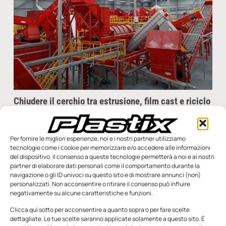
Chiudere il cerchio tra estrusione, film cast e riciclo
Dall’estrusione al riciclo, dalla digitalizzazione alla circolarità,
Amut continua a innovare, offrendo soluzioni più intelligenti,
affidabili e sostenibili per l’industria delle materie plastiche. In
Per fornire le migliori esperienze, noi e i nostri partner utilizziamo
occasione
tecnologie come i cookie per memorizzare e/o accedere alle informazioni
del dispositivo. Il consenso a queste tecnologie permetterà a noi e ai nostri
partner di elaborare dati personali come il comportamento durante la
Redazione
10 Ottobre 2025
navigazione o gli ID univoci su questo sito e di mostrare annunci (non)
personalizzati. Non acconsentire o ritirare il consenso può influire
negativamente su alcune caratteristiche e funzioni.
Clicca qui sotto per acconsentire a quanto sopra o per fare scelte
dettagliate. Le tue scelte saranno applicate solamente a questo sito. È
SFOGLIA LA RIVISTA