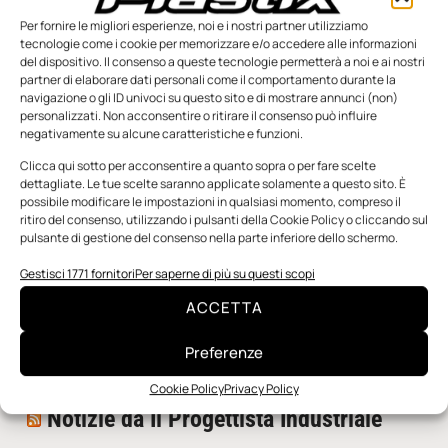
Per fornire le migliori esperienze, noi e i nostri partner utilizziamo
tecnologie come i cookie per memorizzare e/o accedere alle informazioni
del dispositivo. Il consenso a queste tecnologie permetterà a noi e ai nostri
partner di elaborare dati personali come il comportamento durante la
navigazione o gli ID univoci su questo sito e di mostrare annunci (non)
personalizzati. Non acconsentire o ritirare il consenso può influire
negativamente su alcune caratteristiche e funzioni.
n.5 - Giugno 2026
n.4 - Maggio 2026
n.3 - Aprile 2026
Clicca qui sotto per acconsentire a quanto sopra o per fare scelte
Edicola Web
dettagliate. Le tue scelte saranno applicate solamente a questo sito. È
possibile modificare le impostazioni in qualsiasi momento, compreso il
ritiro del consenso, utilizzando i pulsanti della Cookie Policy o cliccando sul
pulsante di gestione del consenso nella parte inferiore dello schermo.
Notizie da Meccanicanews
Gestisci 1771 fornitori
Per saperne di più su questi scopi
Una nuova mano robotica passa da una pinza all’altra
ACCETTA
con un singolo motore
O-Ring, tecnica e applicazioni
Preferenze
Applicazioni della fluidodinamica computazionale (CFD)
Cookie Policy
Privacy Policy
Notizie da Il Progettista Industriale