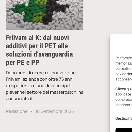
Frilvam al K: dai nuovi
additivi per il PET alle
soluzioni d’avanguardia
Per fornir
per PE e PP
memorizzar
permetterà
Dopo anni di ricerca e innovazione,
navigazion
Frilvam, azienda con oltre 75 anni
acconsenti
d’esperienza e uno dei principali
Clicca qui
player nel settore dei masterbatch, ha
applicate 
annunciato il
compreso i
gestione d
Redazione
18 Settembre 2025
Gestisci 17