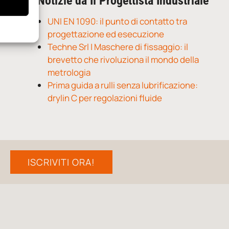
Notizie da Il Progettista Industriale
UNI EN 1090: il punto di contatto tra
progettazione ed esecuzione
Techne Srl | Maschere di fissaggio: il
brevetto che rivoluziona il mondo della
metrologia
Prima guida a rulli senza lubrificazione:
drylin C per regolazioni fluide
ISCRIVITI ORA!