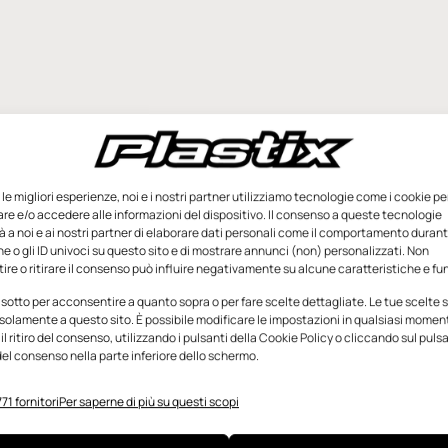
e le migliori esperienze, noi e i nostri partner utilizziamo tecnologie come i cookie pe
e e/o accedere alle informazioni del dispositivo. Il consenso a queste tecnologie
 a noi e ai nostri partner di elaborare dati personali come il comportamento durant
e o gli ID univoci su questo sito e di mostrare annunci (non) personalizzati. Non
re o ritirare il consenso può influire negativamente su alcune caratteristiche e fun
 sotto per acconsentire a quanto sopra o per fare scelte dettagliate. Le tue scelte
solamente a questo sito. È possibile modificare le impostazioni in qualsiasi momen
l ritiro del consenso, utilizzando i pulsanti della Cookie Policy o cliccando sul puls
el consenso nella parte inferiore dello schermo.
71 fornitori
Per saperne di più su questi scopi