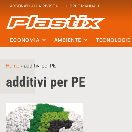
ABBONATI ALLA RIVISTA
LIBRI E MANUALI
ECONOMIA
AMBIENTE
TECNOLOGIE
Home
»
additivi per PE
additivi per PE