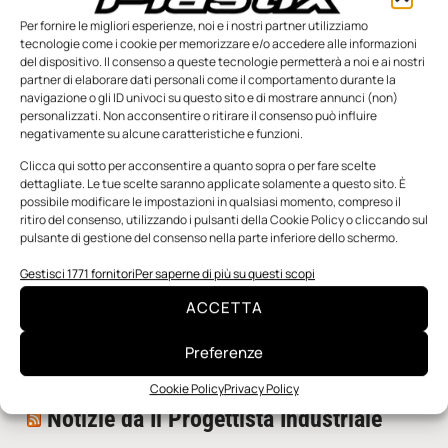
Per fornire le migliori esperienze, noi e i nostri partner utilizziamo
tecnologie come i cookie per memorizzare e/o accedere alle informazioni
del dispositivo. Il consenso a queste tecnologie permetterà a noi e ai nostri
partner di elaborare dati personali come il comportamento durante la
navigazione o gli ID univoci su questo sito e di mostrare annunci (non)
personalizzati. Non acconsentire o ritirare il consenso può influire
negativamente su alcune caratteristiche e funzioni.
n.5 - Giugno 2026
n.4 - Maggio 2026
n.3 - Aprile 2026
Edicola Web
Clicca qui sotto per acconsentire a quanto sopra o per fare scelte
dettagliate. Le tue scelte saranno applicate solamente a questo sito. È
possibile modificare le impostazioni in qualsiasi momento, compreso il
ritiro del consenso, utilizzando i pulsanti della Cookie Policy o cliccando sul
Notizie da Meccanicanews
pulsante di gestione del consenso nella parte inferiore dello schermo.
I nanonastri di grafene come potenziali sensori per i
Gestisci 1771 fornitori
Per saperne di più su questi scopi
reattori a fusione
ACCETTA
Una nuova mano robotica passa da una pinza all’altra
con un singolo motore
Preferenze
O-Ring, tecnica e applicazioni
Cookie Policy
Privacy Policy
Notizie da Il Progettista Industriale