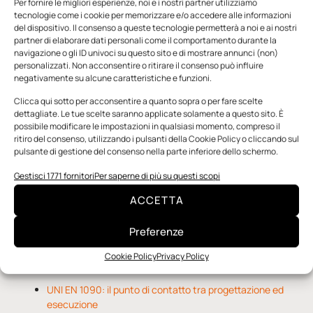
Per fornire le migliori esperienze, noi e i nostri partner utilizziamo
tecnologie come i cookie per memorizzare e/o accedere alle informazioni
del dispositivo. Il consenso a queste tecnologie permetterà a noi e ai nostri
partner di elaborare dati personali come il comportamento durante la
navigazione o gli ID univoci su questo sito e di mostrare annunci (non)
personalizzati. Non acconsentire o ritirare il consenso può influire
negativamente su alcune caratteristiche e funzioni.
n.5 - Giugno 2026
n.4 - Maggio 2026
n.3 - Aprile 2026
Edicola Web
Clicca qui sotto per acconsentire a quanto sopra o per fare scelte
dettagliate. Le tue scelte saranno applicate solamente a questo sito. È
possibile modificare le impostazioni in qualsiasi momento, compreso il
ritiro del consenso, utilizzando i pulsanti della Cookie Policy o cliccando sul
Notizie da Meccanicanews
pulsante di gestione del consenso nella parte inferiore dello schermo.
Una nuova mano robotica passa da una pinza all’altra
Gestisci 1771 fornitori
Per saperne di più su questi scopi
con un singolo motore
ACCETTA
O-Ring, tecnica e applicazioni
Applicazioni della fluidodinamica computazionale (CFD)
Preferenze
Cookie Policy
Privacy Policy
Notizie da Il Progettista Industriale
UNI EN 1090: il punto di contatto tra progettazione ed
esecuzione