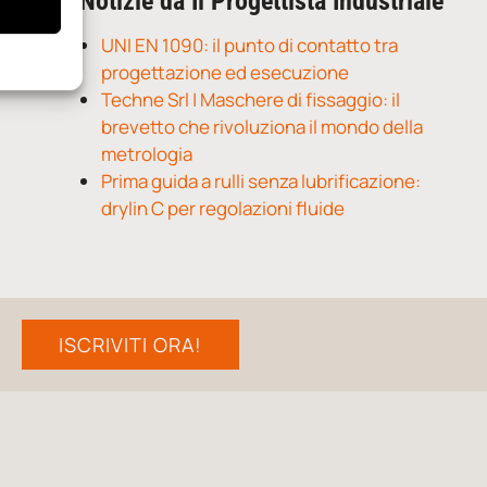
Notizie da Il Progettista Industriale
UNI EN 1090: il punto di contatto tra
progettazione ed esecuzione
Techne Srl | Maschere di fissaggio: il
brevetto che rivoluziona il mondo della
metrologia
Prima guida a rulli senza lubrificazione:
drylin C per regolazioni fluide
ISCRIVITI ORA!