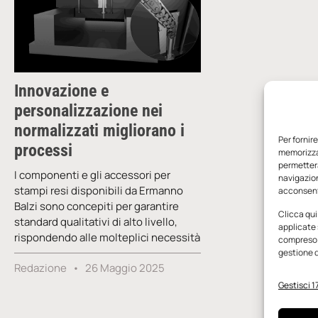
Innovazione e
personalizzazione nei
normalizzati migliorano i
Per fornir
processi
memorizzar
permetterà
I componenti e gli accessori per
navigazion
stampi resi disponibili da Ermanno
acconsenti
Balzi sono concepiti per garantire
Clicca qui
standard qualitativi di alto livello,
applicate 
rispondendo alle molteplici necessità
compreso i
gestione d
Redazione
26 Maggio 2025
Gestisci 17