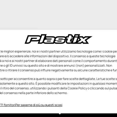
e le migliori esperienze, noi e i nostri partner utilizziamo tecnologie come i cookie pe
e e/o accedere alle informazioni del dispositivo. Il consenso a queste tecnologie
 a noi e ai nostri partner di elaborare dati personali come il comportamento durant
e o gli ID univoci su questo sito e di mostrare annunci (non) personalizzati. Non
re o ritirare il consenso può influire negativamente su alcune caratteristiche e fun
 sotto per acconsentire a quanto sopra o per fare scelte dettagliate. Le tue scelte
solamente a questo sito. È possibile modificare le impostazioni in qualsiasi momen
l ritiro del consenso, utilizzando i pulsanti della Cookie Policy o cliccando sul puls
el consenso nella parte inferiore dello schermo.
71 fornitori
Per saperne di più su questi scopi