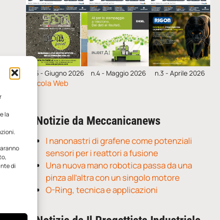
n.5 - Giugno 2026
n.4 - Maggio 2026
n.3 - Aprile 2026
Edicola Web
r
e la
Notizie da Meccanicanews
zioni.
I nanonastri di grafene come potenziali
 saranno
sensori per i reattori a fusione
to,
Una nuova mano robotica passa da una
ante di
pinza all’altra con un singolo motore
O-Ring, tecnica e applicazioni