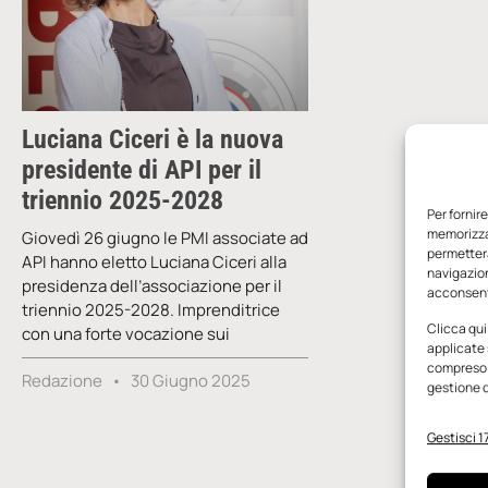
Luciana Ciceri è la nuova
presidente di API per il
triennio 2025-2028
Per fornir
memorizzar
Giovedì 26 giugno le PMI associate ad
permetterà
API hanno eletto Luciana Ciceri alla
navigazion
presidenza dell’associazione per il
acconsenti
triennio 2025-2028. Imprenditrice
Clicca qui
con una forte vocazione sui
applicate 
compreso i
Redazione
30 Giugno 2025
gestione d
Gestisci 17