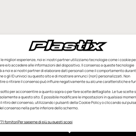
e le migliori esperienze, noi e i nostri partner utilizziamo tecnologie come i cookie pe
e e/o accedere alle informazioni del dispositivo. Il consenso a queste tecnologie
 a noi e ai nostri partner di elaborare dati personali come il comportamento durant
e o gli ID univoci su questo sito e di mostrare annunci (non) personalizzati. Non
re o ritirare il consenso può influire negativamente su alcune caratteristiche e fun
 sotto per acconsentire a quanto sopra o per fare scelte dettagliate. Le tue scelte
solamente a questo sito. È possibile modificare le impostazioni in qualsiasi momen
l ritiro del consenso, utilizzando i pulsanti della Cookie Policy o cliccando sul puls
el consenso nella parte inferiore dello schermo.
71 fornitori
Per saperne di più su questi scopi