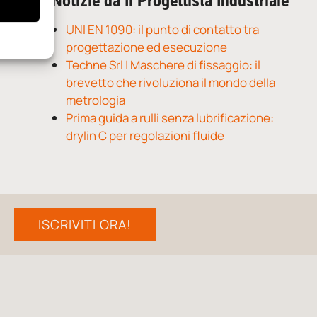
Notizie da Il Progettista Industriale
UNI EN 1090: il punto di contatto tra
progettazione ed esecuzione
Techne Srl | Maschere di fissaggio: il
brevetto che rivoluziona il mondo della
metrologia
Prima guida a rulli senza lubrificazione:
drylin C per regolazioni fluide
ISCRIVITI ORA!