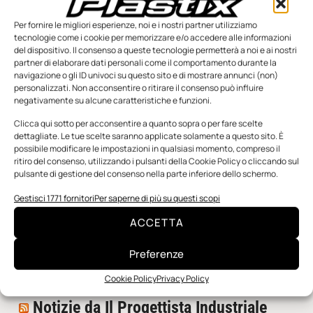
Per fornire le migliori esperienze, noi e i nostri partner utilizziamo
tecnologie come i cookie per memorizzare e/o accedere alle informazioni
del dispositivo. Il consenso a queste tecnologie permetterà a noi e ai nostri
partner di elaborare dati personali come il comportamento durante la
navigazione o gli ID univoci su questo sito e di mostrare annunci (non)
personalizzati. Non acconsentire o ritirare il consenso può influire
negativamente su alcune caratteristiche e funzioni.
n.5 - Giugno 2026
n.4 - Maggio 2026
n.3 - Aprile 2026
Clicca qui sotto per acconsentire a quanto sopra o per fare scelte
Edicola Web
dettagliate. Le tue scelte saranno applicate solamente a questo sito. È
possibile modificare le impostazioni in qualsiasi momento, compreso il
ritiro del consenso, utilizzando i pulsanti della Cookie Policy o cliccando sul
pulsante di gestione del consenso nella parte inferiore dello schermo.
Notizie da Meccanicanews
Gestisci 1771 fornitori
Per saperne di più su questi scopi
I nanonastri di grafene come potenziali sensori per i
reattori a fusione
ACCETTA
Una nuova mano robotica passa da una pinza all’altra
con un singolo motore
Preferenze
O-Ring, tecnica e applicazioni
Cookie Policy
Privacy Policy
Notizie da Il Progettista Industriale