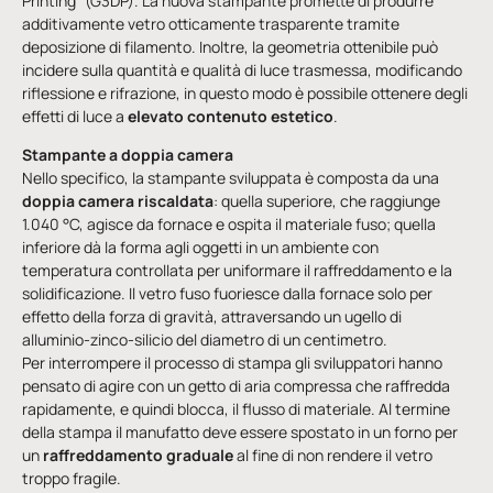
Printing” (G3DP). La nuova stampante promette di produrre
additivamente vetro otticamente trasparente tramite
deposizione di filamento. Inoltre, la geometria ottenibile può
incidere sulla quantità e qualità di luce trasmessa, modificando
riflessione e rifrazione, in questo modo è possibile ottenere degli
effetti di luce a
elevato contenuto estetico
.
Stampante a doppia camera
Nello specifico, la stampante sviluppata è composta da una
doppia camera riscaldata
: quella superiore, che raggiunge
1.040 °C, agisce da fornace e ospita il materiale fuso; quella
inferiore dà la forma agli oggetti in un ambiente con
temperatura controllata per uniformare il raffreddamento e la
solidificazione. Il vetro fuso fuoriesce dalla fornace solo per
effetto della forza di gravità, attraversando un ugello di
alluminio-zinco-silicio del diametro di un centimetro.
Per interrompere il processo di stampa gli sviluppatori hanno
pensato di agire con un getto di aria compressa che raffredda
rapidamente, e quindi blocca, il flusso di materiale. Al termine
della stampa il manufatto deve essere spostato in un forno per
un
raffreddamento graduale
al fine di non rendere il vetro
troppo fragile.