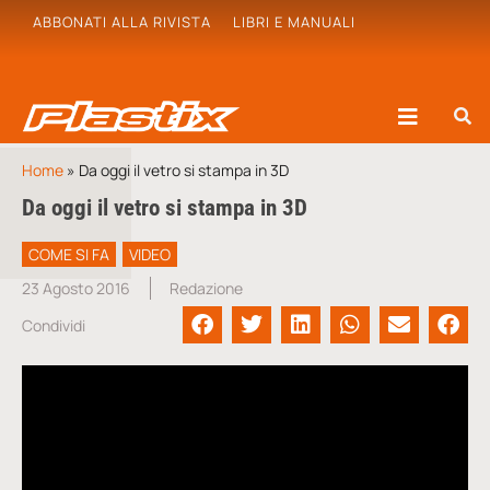
ABBONATI ALLA RIVISTA
LIBRI E MANUALI
Home
»
Da oggi il vetro si stampa in 3D
Da oggi il vetro si stampa in 3D
COME SI FA
VIDEO
23 Agosto 2016
Redazione
Condividi
Video
Player