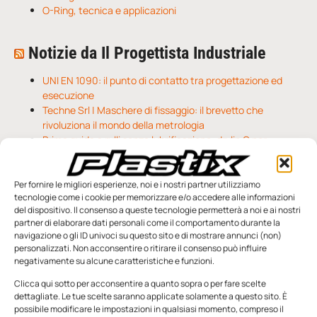
O-Ring, tecnica e applicazioni
Notizie da Il Progettista Industriale
UNI EN 1090: il punto di contatto tra progettazione ed
esecuzione
Techne Srl | Maschere di fissaggio: il brevetto che
rivoluziona il mondo della metrologia
Prima guida a rulli senza lubrificazione: drylin C per
regolazioni fluide
Per fornire le migliori esperienze, noi e i nostri partner utilizziamo
tecnologie come i cookie per memorizzare e/o accedere alle informazioni
del dispositivo. Il consenso a queste tecnologie permetterà a noi e ai nostri
partner di elaborare dati personali come il comportamento durante la
TI POTREBBERO
navigazione o gli ID univoci su questo sito e di mostrare annunci (non)
INTERESSARE
personalizzati. Non acconsentire o ritirare il consenso può influire
negativamente su alcune caratteristiche e funzioni.
Clicca qui sotto per acconsentire a quanto sopra o per fare scelte
dettagliate. Le tue scelte saranno applicate solamente a questo sito. È
possibile modificare le impostazioni in qualsiasi momento, compreso il