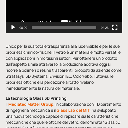
00:00
04:23
Unico per la sua totale trasparenza alla luce visibile e per le sue
proprietà chimico-fisiche, il vetro è un materiale molto versatile
con applicazioni in moltissimi settori. Per ottenere un prodotto
dall’aspetto simile attraverso la produzione additiva oggi si
ricorre a polimeri o resine trasparenti, proposti da aziende come
Stratasys, 3D Systems, EnvisionTEC, ColorFabb. Tuttavia, le
proprietà ottiche e la percezione al tatto rivelano
immediatamente la natura del materiale.
La tecnologia Glass 3D Printing
Il
Mediated Matter Group
, in collaborazione con il Dipartimento
di Ingegneria meccanica e il
Glass Lab del MIT
, ha sviluppato
una nuova tecnologia capace di replicare sia le caratteristiche
meccaniche che quelle ottiche del vetro, denominata “Glass 3D