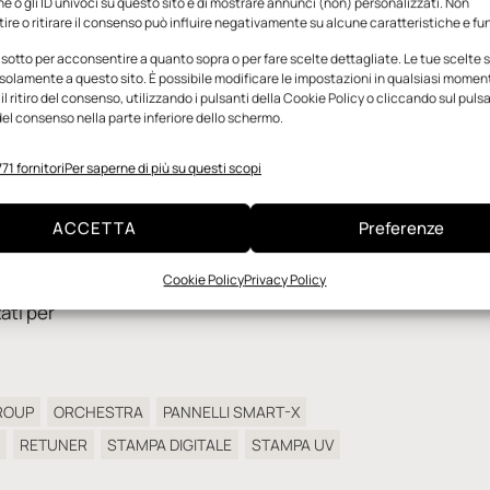
e o gli ID univoci su questo sito e di mostrare annunci (non) personalizzati. Non
avanzamento,
re o ritirare il consenso può influire negativamente su alcune caratteristiche e fun
re il
 sotto per acconsentire a quanto sopra o per fare scelte dettagliate. Le tue scelte
rantendo
solamente a questo sito. È possibile modificare le impostazioni in qualsiasi momen
l ritiro del consenso, utilizzando i pulsanti della Cookie Policy o cliccando sul puls
el consenso nella parte inferiore dello schermo.
ca tecnica e
71 fornitori
Per saperne di più su questi scopi
ura laser e
 di stampa
®
Pannelli Smart-X
di AdviGroup, composti da
ACCETTA
Preferenze
 di
uno strato centrale di polistirene espanso
reen
e delle
(EPS) e da due strati superficiali di polistirene
Cookie Policy
Privacy Policy
 leader nella
compatto
ati per
GROUP
ORCHESTRA
PANNELLI SMART-X
RETUNER
STAMPA DIGITALE
STAMPA UV