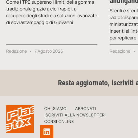
allungano
Come i TPE superano i limiti della gomma
tradizionale grazie a cicli rapidi, al
Sterili e ster
recupero degli sfridi e a soluzioni avanzate
radiotrasparen
di sovrastampaggio di Giovanni
miniaturizzati
inseriti all’i
per replicare
Redazione
7 Agosto 2026
Redazione
Resta aggiornato, iscriviti 
CHI SIAMO
ABBONATI
ISCRIVITI ALLA NEWSLETTER
CORSI ONLINE