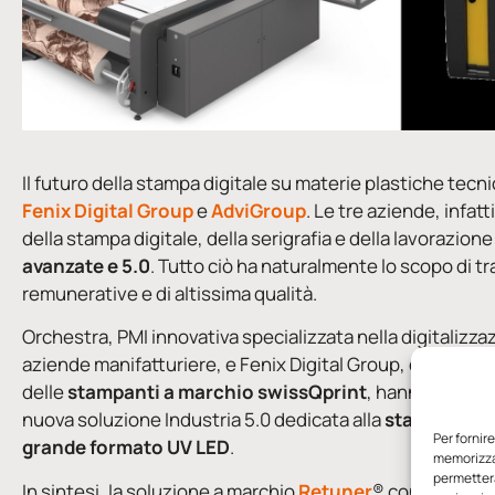
Il futuro della stampa digitale su materie plastiche tecni
Fenix Digital Group
e
AdviGroup
. Le tre aziende, infat
della stampa digitale, della serigrafia e della lavorazione 
avanzate e 5.0
. Tutto ciò ha naturalmente lo scopo di tr
remunerative e di altissima qualità.
Orchestra, PMI innovativa specializzata nella digitalizza
aziende manifatturiere, e Fenix Digital Group, distribut
delle
stampanti a marchio swissQprint
, hanno svilup
nuova soluzione Industria 5.0 dedicata alla
stampa digit
Per fornir
grande formato UV LED
.
memorizzar
permetterà
In sintesi, la soluzione a marchio
Retuner
® consente