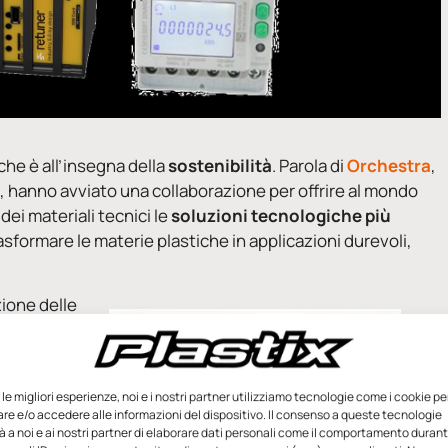
che è all’insegna della
sostenibilità
. Parola di
Orchestra
,
ti, hanno avviato una collaborazione per offrire al mondo
dei materiali tecnici le
soluzioni tecnologiche più
asformare le materie plastiche in applicazioni durevoli,
zione delle
ore esclusivo
pato una
ale di
e le migliori esperienze, noi e i nostri partner utilizziamo tecnologie come i cookie pe
e e/o accedere alle informazioni del dispositivo. Il consenso a queste tecnologie
 a noi e ai nostri partner di elaborare dati personali come il comportamento durant