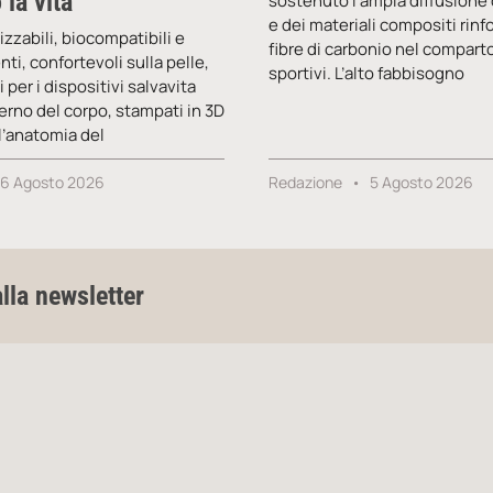
 la vita
sostenuto l’ampia diffusione 
e dei materiali compositi rinf
ilizzabili, biocompatibili e
fibre di carbonio nel comparto 
ti, confortevoli sulla pelle,
sportivi. L’alto fabbisogno
 per i dispositivi salvavita
nterno del corpo, stampati in 3D
 l’anatomia del
6 Agosto 2026
Redazione
5 Agosto 2026
alla newsletter