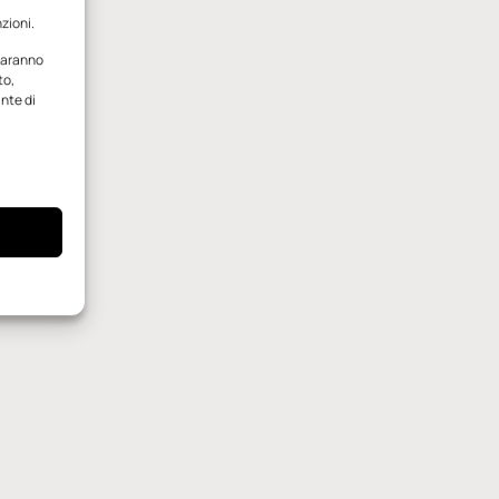
zioni.
 saranno
to,
ante di