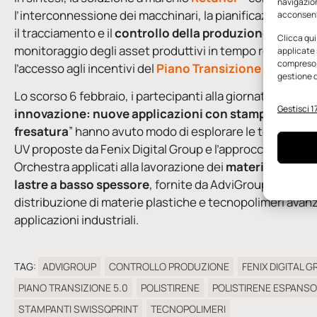
navigazion
l’interconnessione dei macchinari, la pianificazione, l’
acconsenti
il tracciamento e il
controllo della produzione
, come pu
Clicca qui
monitoraggio degli asset produttivi in tempo reale, ga
applicate 
compreso i
l’accesso agli incentivi del
Piano Transizione 5.0
.
gestione d
Lo scorso 6 febbraio, i partecipanti alla giornata “
Plasti
Gestisci 17
innovazione: nuove applicazioni con stampa UV, finit
fresatura
” hanno avuto modo di esplorare le tecnologie
UV proposte da Fenix Digital Group e l’approccio digitale
Orchestra applicati alla lavorazione dei
materiali ecog
lastre a basso spessore
, fornite da AdviGroup, azienda
distribuzione di materie plastiche e tecnopolimeri avanz
applicazioni industriali.
TAG:
ADVIGROUP
CONTROLLO PRODUZIONE
FENIX DIGITAL 
PIANO TRANSIZIONE 5.0
POLISTIRENE
POLISTIRENE ESPANSO
STAMPANTI SWISSQPRINT
TECNOPOLIMERI