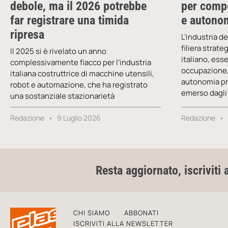
debole, ma il 2026 potrebbe
per compe
far registrare una timida
e autonom
ripresa
L’industria d
filiera strate
Il 2025 si è rivelato un anno
italiano, ess
complessivamente fiacco per l’industria
occupazione,
italiana costruttrice di macchine utensili,
autonomia pr
robot e automazione, che ha registrato
emerso dagli 
una sostanziale stazionarietà
Redazione
9 Luglio 2026
Redazione
Resta aggiornato, iscriviti 
CHI SIAMO
ABBONATI
ISCRIVITI ALLA NEWSLETTER