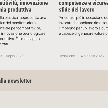
titività, innovazione
competenze e sicurez
ia produttiva
sfide del lavoro
ella plastica rappresenta una
“Ancora di più in occasione de
gica del manifatturiero
lavoratori, dobbiamo rimetter
enziale per competitività,
l’impegno per un lavoro sicuro
 innovazione tecnologica e
e capace di generare valore p
oduttiva. È il messaggio
Stati
15 Giugno 2026
Redazione
4 Maggio 2026
alla newsletter