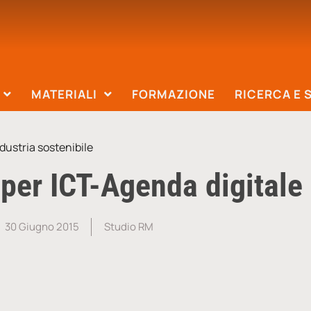
MATERIALI
FORMAZIONE
RICERCA E 
dustria sostenibile
 per ICT-Agenda digitale 
30 Giugno 2015
Studio RM