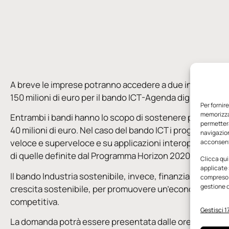
A breve le imprese potranno accedere a due interventi de
150 milioni di euro per il bando ICT-Agenda digitale e 250
Per fornir
memorizzar
Entrambi i bandi hanno lo scopo di sostenere progetti di 
permetterà
40 milioni di euro. Nel caso del bando ICT i progetti dev
navigazion
veloce e superveloce e su applicazioni interoperabili e/
acconsenti
di quelle definite dal Programma Horizon 2020.
Clicca qui
applicate 
Il bando Industria sostenibile, invece, finanzia progetti d
compreso i
gestione d
crescita sostenibile, per promuovere un’economia efficien
competitiva.
Gestisci 17
La domanda potrà essere presentata dalle ore 10 alle ore