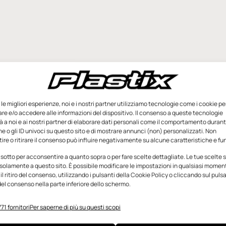
l Fondo per la crescita sostenibile; saranno stanziati
 milioni di euro per il bando Industria sostenibile.
e le migliori esperienze, noi e i nostri partner utilizziamo tecnologie come i cookie pe
e e/o accedere alle informazioni del dispositivo. Il consenso a queste tecnologie
ricerca e sviluppo di rilevanti dimensioni, compresi tra 5 e
 a noi e ai nostri partner di elaborare dati personali come il comportamento durant
ono essere rivolti a un mercato digitale basato su Internet
e o gli ID univoci su questo sito e di mostrare annunci (non) personalizzati. Non
o sviluppando specifiche Tecnologie Abilitanti, nell’ambito
re o ritirare il consenso può influire negativamente su alcune caratteristiche e fun
 sotto per acconsentire a quanto sopra o per fare scelte dettagliate. Le tue scelte
solamente a questo sito. È possibile modificare le impostazioni in qualsiasi momen
i ricerca e sviluppo finalizzati a perseguire un obiettivo di
l ritiro del consenso, utilizzando i pulsanti della Cookie Policy o cliccando sul puls
el consenso nella parte inferiore dello schermo.
te sotto il profilo delle risorse, più verde e più
71 fornitori
Per saperne di più su questi scopi
 19, a partire dal 25 giugno 2015 per il bando ICT-Agenda