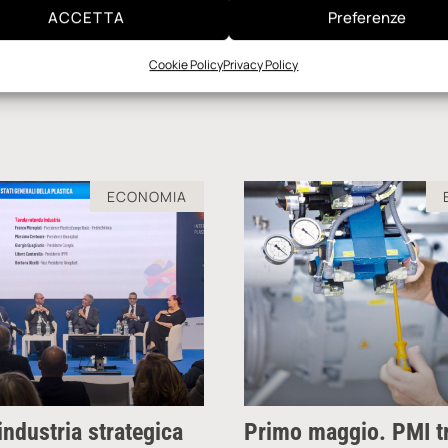
ria sostenibile.
ACCETTA
Preferenze
Cookie Policy
Privacy Policy
ECONOMIA
industria strategica
Primo maggio. PMI tr