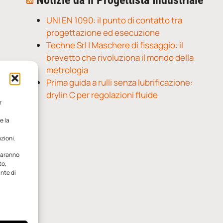
Notizie da Il Progettista Industriale
UNI EN 1090: il punto di contatto tra
progettazione ed esecuzione
Techne Srl | Maschere di fissaggio: il
brevetto che rivoluziona il mondo della
metrologia
Prima guida a rulli senza lubrificazione:
drylin C per regolazioni fluide
r
e la
zioni.
 saranno
to,
ante di