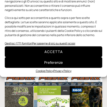
navigazione o gli ID univoci su questo sito e di mostrare annunci (non)
personalizzati. Non acconsentire o ritirare il consenso può influire
TAG:
DIGITAL TWIN
FLORIANO MASOERO
negativamente su alcune caratteristiche e funzioni.
GEMELLO DIGITALE
GIULIANO BUSETTO
Clicca qui sotto per acconsentire a quanto sopra o per fare scelte
INTELLIGENZA ARTIFICIALE
IOT
dettagliate. Le tue scelte saranno applicate solamente a questo sito. È
possibile modificare le impostazioni in qualsiasi momento, compreso il
METAVERSO INDUSTRIALE
SIEMENS
ritiro del consenso, utilizzando i pulsanti della Cookie Policy o cliccando sul
SIEMENS XCELERATOR
TRASFORMAZIONE DIGITALE
pulsante di gestione del consenso nella parte inferiore dello schermo.
Gestisci 1771 fornitori
Per saperne di più su questi scopi
ACCETTA
Preferenze
SFOGLIA LA RIVISTA
Cookie Policy
Privacy Policy