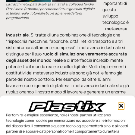
importanti di
La macchina Supata di EPF (a sinistra) si collega a Nvidia
Omniverse (a destra) per consentire un gemello digitale
questo
in tempo reale, fotorealistico e a piena fedeltà di
sviluppo
progettazione
tecnologico è
il
metaverso
industriale
. Si tratta di una combinazione di tecnologie che
“rispecchia macchine, fabbriche, città, reti di trasporto e altri
sistemi umani altamente complessi”. Il metaverso industriale si
distingue per il suo
ruolo di simulazione veramente accurata
degli asset del mondo reale
e di interfaccia incredibilmente
potente tra il mondo reale e quello digitale. Molti degli elementi
costitutivi del metaverso industriale sono già noti e fanno già
parte del nostro portfolio. Per esempio, da oltre 10 anni
lavoriamo con i gemelli digitali ma il metaverso industriale sta già
rivoluzionando il nostro modo di lavorare e genererà un enorme
valore per le imprese”.
“In definitiva”, ha concluso Giuliano Busetto, “
la collaborazione
e l’apertura devono essere alla base di ogni strategia di
Per fornire le migliori esperienze, noi e i nostri partner utilizziamo
tecnologie come i cookie per memorizzare e/o accedere alle informazioni
digitalizzazione, unitamente alla sostenibilità
, key driver per
del dispositivo. Il consenso a queste tecnologie permetterà a noi e ai nostri
il futuro”.
partner di elaborare dati personali come il comportamento durante la