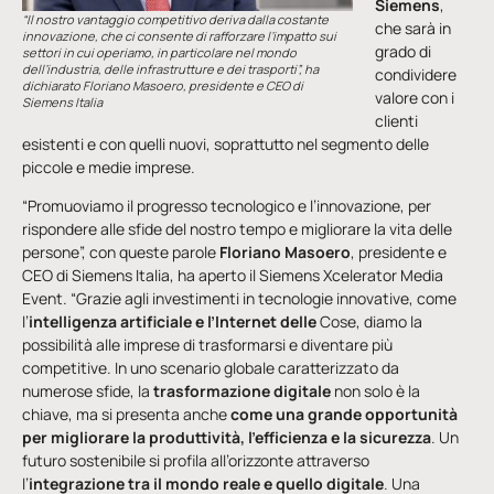
Siemens
,
“Il nostro vantaggio competitivo deriva dalla costante
che sarà in
innovazione, che ci consente di rafforzare l’impatto sui
grado di
settori in cui operiamo, in particolare nel mondo
dell’industria, delle infrastrutture e dei trasporti”, ha
condividere
dichiarato Floriano Masoero, presidente e CEO di
valore con i
Siemens Italia
clienti
esistenti e con quelli nuovi, soprattutto nel segmento delle
piccole e medie imprese.
“Promuoviamo il progresso tecnologico e l’innovazione, per
rispondere alle sfide del nostro tempo e migliorare la vita delle
persone”, con queste parole
Floriano Masoero
, presidente e
CEO di Siemens Italia, ha aperto il Siemens Xcelerator Media
Event. “Grazie agli investimenti in tecnologie innovative, come
l’
intelligenza artificiale e l’Internet delle
Cose, diamo la
possibilità alle imprese di trasformarsi e diventare più
competitive. In uno scenario globale caratterizzato da
numerose sfide, la
trasformazione digitale
non solo è la
chiave, ma si presenta anche
come una grande opportunità
per migliorare la produttività, l’efficienza e la sicurezza
. Un
futuro sostenibile si profila all’orizzonte attraverso
l’
integrazione tra il mondo reale e quello digitale
. Una