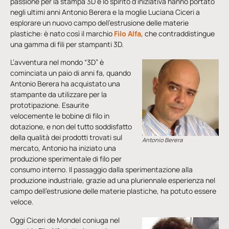
passione per la stampa 3D e lo spirito d’iniziativa hanno portato
negli ultimi anni Antonio Berera e la moglie Luciana Ciceri a
esplorare un nuovo campo dell’estrusione delle materie
plastiche: è nato così il marchio
Filo Alfa
, che contraddistingue
una gamma di fili per stampanti 3D.
L’avventura nel mondo “3D” è
cominciata un paio di anni fa, quando
Antonio Berera ha acquistato una
stampante da utilizzare per la
prototipazione. Esaurite
velocemente le bobine di filo in
dotazione, e non del tutto soddisfatto
della qualità dei prodotti trovati sul
Antonio Berera
mercato, Antonio ha iniziato una
produzione sperimentale di filo per
consumo interno. Il passaggio dalla sperimentazione alla
produzione industriale, grazie ad una pluriennale esperienza nel
campo dell’estrusione delle materie plastiche, ha potuto essere
veloce.
Oggi Ciceri de Mondel coniuga nel