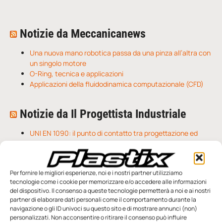
Notizie da Meccanicanews
Una nuova mano robotica passa da una pinza all’altra con
un singolo motore
O-Ring, tecnica e applicazioni
Applicazioni della fluidodinamica computazionale (CFD)
Notizie da Il Progettista Industriale
UNI EN 1090: il punto di contatto tra progettazione ed
esecuzione
Techne Srl | Maschere di fissaggio: il brevetto che
rivoluziona il mondo della metrologia
Per fornire le migliori esperienze, noi e i nostri partner utilizziamo
Prima guida a rulli senza lubrificazione: drylin C per
tecnologie come i cookie per memorizzare e/o accedere alle informazioni
regolazioni fluide
del dispositivo. Il consenso a queste tecnologie permetterà a noi e ai nostri
partner di elaborare dati personali come il comportamento durante la
navigazione o gli ID univoci su questo sito e di mostrare annunci (non)
personalizzati. Non acconsentire o ritirare il consenso può influire