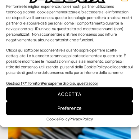
Per fornire le migliori esperienze, noi e i nostri partner utilizziamo
Notizie da Il Progettista Industriale
tecnologie come i cookie per memorizzare e/o accedere alle informazioni
del dispositivo. Il consenso a queste tecnologie permetterà a noi e ai nostri
partner di elaborare dati personali come il comportamento durante la
UNI EN 1090: il punto di contatto tra progettazione ed
navigazione o gli ID univoci su questo sito e di mostrare annunci (non)
esecuzione
personalizzati. Non acconsentire o ritirare il consenso può influire
Techne Srl | Maschere di fissaggio: il brevetto che
negativamente su alcune caratteristiche e funzioni.
rivoluziona il mondo della metrologia
Clicca qui sotto per acconsentire a quanto sopra o per fare scelte
Prima guida a rulli senza lubrificazione: drylin C per
dettagliate. Le tue scelte saranno applicate solamente a questo sito. È
regolazioni fluide
possibile modificare le impostazioni in qualsiasi momento, compreso il
ritiro del consenso, utilizzando i pulsanti della Cookie Policy o cliccando sul
pulsante di gestione del consenso nella parte inferiore dello schermo.
Gestisci 1771 fornitori
Per saperne di più su questi scopi
TI POTREBBERO
ACCETTA
INTERESSARE
Preferenze
Cookie Policy
Privacy Policy