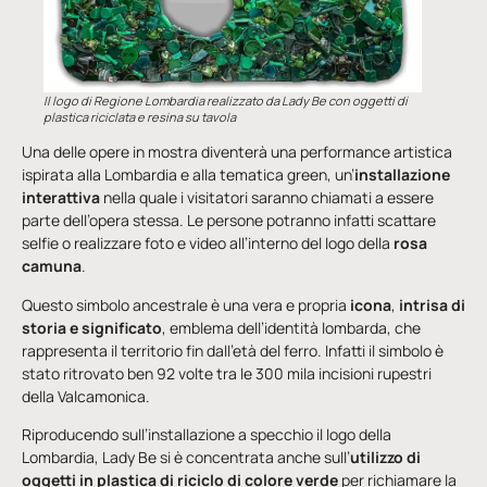
Il logo di Regione Lombardia realizzato da Lady Be con oggetti di
plastica riciclata e resina su tavola
Una delle opere in mostra diventerà una performance artistica
ispirata alla Lombardia e alla tematica green, un’
installazione
interattiva
nella quale i visitatori saranno chiamati a essere
parte dell’opera stessa. Le persone potranno infatti scattare
selfie o realizzare foto e video all’interno del logo della
rosa
camuna
.
Questo simbolo ancestrale è una vera e propria
icona
,
intrisa di
storia e significato
, emblema dell’identità lombarda, che
rappresenta il territorio fin dall’età del ferro. Infatti il simbolo è
stato ritrovato ben 92 volte tra le 300 mila incisioni rupestri
della Valcamonica.
Riproducendo sull’installazione a specchio il logo della
Lombardia, Lady Be si è concentrata anche sull’
utilizzo di
oggetti in plastica di riciclo di colore verde
per richiamare la