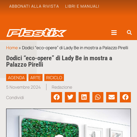
ABBONATI ALLA RIVISTA
LIBRI E MANUALI
Home
»
Dodici “eco-opere” di Lady Be in mostra a Palazzo Pirelli
Dodici “eco-opere” di Lady Be in mostra a
Palazzo Pirelli
AGENDA
ARTE
RICICLO
5 Novembre 2024
Redazione
Condividi