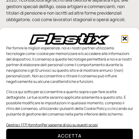
gestioni speciali dell’Ago, ossia artigiani e commercianti, non
titolari di pensione e non iscritti ad altre forme previdenziali
obbligatorie, così come lavoratori stagionali e operai agricoli;
• la sospensione, dall’8 marzo al 31 maggio 2020, dei termini
relativi alle attività di liquidazione, controllo, accertamento,
riscossione e contenzioso da parte degli uffici degli enti
Per fornire le migliori esperienze, noi e i nostri partner utilizziamo
impositori. Sospensione anche dei termini per fornire risposta
tecnologie come i cookie per memorizzare e/o accedere alle informazioni
alle istanze di interpello, ivi comprese quelle da rendere a
del dispositivo. Il consenso a queste tecnologie permetterà a noi e ai nostri
seguito della presentazione della documentazione integrativa
partner di elaborare dati personali come il comportamento durante la
per la regolarizzazione delle istanze di interpello;
navigazione o gli ID univoci su questo sito e di mostrare annunci (non)
personalizzati. Non acconsentire o ritirare il consenso può influire
• la sospensione dei termini dei versamenti, scadenti nel
negativamente su alcune caratteristiche e funzioni.
periodo dall’8 marzo al 31 maggio 2020, derivanti da cartelle di
Clicca qui sotto per acconsentire a quanto sopra o per fare scelte
pagamento emesse dagli agenti della riscossione con
dettagliate. Le tue scelte saranno applicate solamente a questo sito. È
riferimento alle entrate tributarie e non tributarie. I versamenti
possibile modificare le impostazioni in qualsiasi momento, compreso il
saranno effettuati in unica soluzione entro il mese successivo al
ritiro del consenso, utilizzando i pulsanti della Cookie Policy o cliccando sul
termine del periodo di sospensione;
pulsante di gestione del consenso nella parte inferiore dello schermo.
• il differimento dei termini di approvazione del bilancio nei 180
Gestisci 1771 fornitori
Per saperne di più su questi scopi
giorni, ovvero anche ove non previsto espressamente dallo
ACCETTA
statuto societario, entro il prossimo 28 giugno 2020.