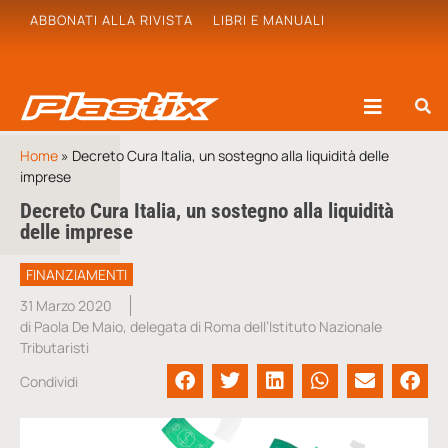
ABBONATI ALLA RIVISTA
LIBRI E MANUALI
Home
»
Decreto Cura Italia, un sostegno alla liquidità delle
imprese
Decreto Cura Italia, un sostegno alla liquidità
delle imprese
FINANZIAMENTI
31 Marzo 2020
di Paola De Maio, delegata di Roma dell’Istituto Nazionale
Tributaristi
Condividi