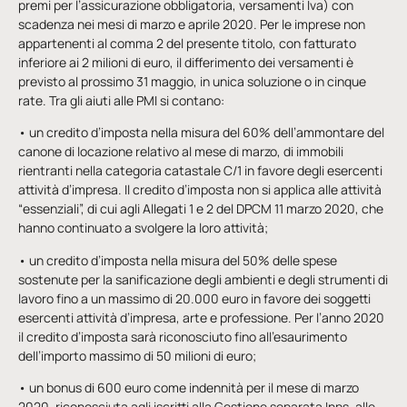
premi per l’assicurazione obbligatoria, versamenti Iva) con
scadenza nei mesi di marzo e aprile 2020. Per le imprese non
appartenenti al comma 2 del presente titolo, con fatturato
inferiore ai 2 milioni di euro, il differimento dei versamenti è
previsto al prossimo 31 maggio, in unica soluzione o in cinque
rate. Tra gli aiuti alle PMI si contano:
• un credito d’imposta nella misura del 60% dell’ammontare del
canone di locazione relativo al mese di marzo, di immobili
rientranti nella categoria catastale C/1 in favore degli esercenti
attività d’impresa. Il credito d’imposta non si applica alle attività
“essenziali”, di cui agli Allegati 1 e 2 del DPCM 11 marzo 2020, che
hanno continuato a svolgere la loro attività;
• un credito d’imposta nella misura del 50% delle spese
sostenute per la sanificazione degli ambienti e degli strumenti di
lavoro fino a un massimo di 20.000 euro in favore dei soggetti
esercenti attività d’impresa, arte e professione. Per l’anno 2020
il credito d’imposta sarà riconosciuto fino all’esaurimento
dell’importo massimo di 50 milioni di euro;
• un bonus di 600 euro come indennità per il mese di marzo
2020, riconosciuta agli iscritti alla Gestione separata Inps, alle