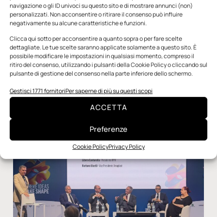
navigazione o gli ID univoci su questo sito e di mostrare annunci (non)
Macchine utensili: 2025 debole, ma il 2026
personalizzati. Non acconsentire o ritirare il consenso può influire
potrebbe far registrare una timida ripresa
negativamente su alcune caratteristiche e funzioni.
Il 2025 si è rivelato un anno complessivamente fiacco
Clicca qui sotto per acconsentire a quanto sopra o per fare scelte
per l’industria italiana costruttrice di macchine utensili,
dettagliate. Le tue scelte saranno applicate solamente a questo sito. È
robot e automazione, che ha registrato una sostanziale
possibile modificare le impostazioni in qualsiasi momento, compreso il
stazionarietà
ritiro del consenso, utilizzando i pulsanti della Cookie Policy o cliccando sul
pulsante di gestione del consenso nella parte inferiore dello schermo.
Redazione
9 Luglio 2026
Gestisci 1771 fornitori
Per saperne di più su questi scopi
ACCETTA
ECONOMIA
Preferenze
Cookie Policy
Privacy Policy